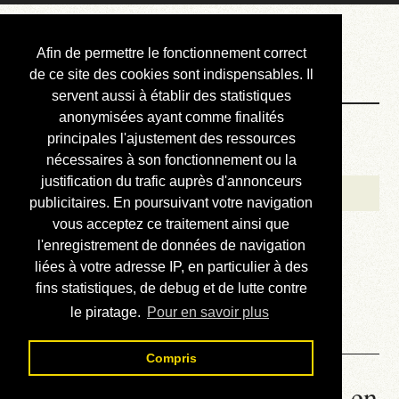
Courbis, « LE »
Afin de permettre le fonctionnement correct
Blog Officiel
de ce site des cookies sont indispensables. Il
servent aussi à établir des statistiques
anonymisées ayant comme finalités
Bienvenue
principales l'ajustement des ressources
Réalisations
nécessaires à son fonctionnement ou la
justification du trafic auprès d'annonceurs
Divers (et d’été)
publicitaires. En poursuivant votre navigation
vous acceptez ce traitement ainsi que
Annonces
l'enregistrement de données de navigation
Liens externes
liées à votre adresse IP, en particulier à des
fins statistiques, de debug et de lutte contre
Téléchargement
le piratage.
Pour en savoir plus
Contact
Compris
00.02. Babel - Lire le roman en