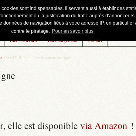
s cookies sont indispensables. Il servent aussi à établir des st
onctionnement ou la justification du trafic auprès d'annonceurs 
 données de navigation liées à votre adresse IP, en particulier à
contre le piratage.
Pour en savoir plus
Liens externes
Téléchargement
Contact
c
>
00.02. Babel - Lire le roman en ligne
igne
r, elle est disponible
via Amazon
!