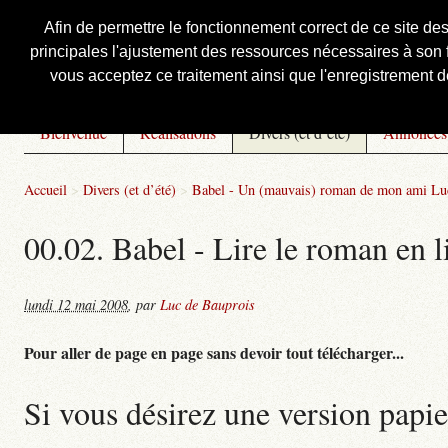
Afin de permettre le fonctionnement correct de ce site de
principales l'ajustement des ressources nécessaires à son f
Courbis, « LE » Blog Officiel
vous acceptez ce traitement ainsi que l'enregistrement de
Bienvenue
Réalisations
Divers (et d’été)
Annonces
Accueil
>
Divers (et d’été)
>
Babel - Un (mauvais) roman de mon ami Lu
00.02. Babel - Lire le roman en l
lundi 12 mai 2008
,
par
Luc de Bauprois
Pour aller de page en page sans devoir tout télécharger...
Si vous désirez une version papie