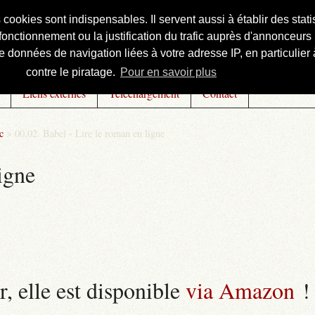
s cookies sont indispensables. Il servent aussi à établir des st
onctionnement ou la justification du trafic auprès d'annonceurs 
 données de navigation liées à votre adresse IP, en particulier à
contre le piratage.
Pour en savoir plus
Liens externes
Téléchargement
Contact
c
>
00.02. Babel - Lire le roman en ligne
igne
r, elle est disponible
via Amazon
!