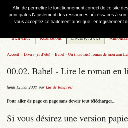
Afin de permettre le fonctionnement correct de ce site de
principales l'ajustement des ressources nécessaires à son f
Courbis, « LE » Blog Officiel
vous acceptez ce traitement ainsi que l'enregistrement de
Bienvenue
Réalisations
Divers (et d’été)
Annonces
Accueil
>
Divers (et d’été)
>
Babel - Un (mauvais) roman de mon ami Lu
00.02. Babel - Lire le roman en l
lundi 12 mai 2008
,
par
Luc de Bauprois
Pour aller de page en page sans devoir tout télécharger...
Si vous désirez une version papie