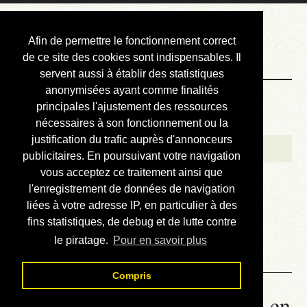
Courbis, « LE »
Afin de permettre le fonctionnement correct
Blog Officiel
de ce site des cookies sont indispensables. Il
servent aussi à établir des statistiques
anonymisées ayant comme finalités
Bienvenue
principales l'ajustement des ressources
Réalisations
nécessaires à son fonctionnement ou la
justification du trafic auprès d'annonceurs
Divers (et d’été)
publicitaires. En poursuivant votre navigation
vous acceptez ce traitement ainsi que
Annonces
l'enregistrement de données de navigation
Liens externes
liées à votre adresse IP, en particulier à des
fins statistiques, de debug et de lutte contre
Téléchargement
le piratage.
Pour en savoir plus
Contact
Compris
00.02. Babel - Lire le roman en