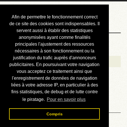
Courbis, « LE »
Afin de permettre le fonctionnement correct
Blog Officiel
de ce site des cookies sont indispensables. Il
servent aussi à établir des statistiques
anonymisées ayant comme finalités
Bienvenue
principales l'ajustement des ressources
Réalisations
nécessaires à son fonctionnement ou la
justification du trafic auprès d'annonceurs
Divers (et d’été)
publicitaires. En poursuivant votre navigation
vous acceptez ce traitement ainsi que
Annonces
l'enregistrement de données de navigation
Liens externes
liées à votre adresse IP, en particulier à des
fins statistiques, de debug et de lutte contre
Téléchargement
le piratage.
Pour en savoir plus
Contact
Compris
Mots de 10 lettres