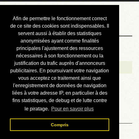
Courbis, « LE »
Afin de permettre le fonctionnement correct
Blog Officiel
de ce site des cookies sont indispensables. Il
servent aussi à établir des statistiques
anonymisées ayant comme finalités
Bienvenue
principales l'ajustement des ressources
Réalisations
nécessaires à son fonctionnement ou la
justification du trafic auprès d'annonceurs
Divers (et d’été)
publicitaires. En poursuivant votre navigation
vous acceptez ce traitement ainsi que
Annonces
l'enregistrement de données de navigation
Liens externes
liées à votre adresse IP, en particulier à des
fins statistiques, de debug et de lutte contre
Téléchargement
le piratage.
Pour en savoir plus
Contact
Compris
Mots de 11 lettres