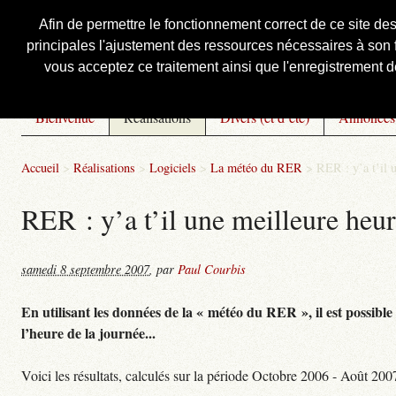
Afin de permettre le fonctionnement correct de ce site de
principales l'ajustement des ressources nécessaires à son f
Courbis, « LE » Blog Officiel
vous acceptez ce traitement ainsi que l'enregistrement de
Bienvenue
Réalisations
Divers (et d’été)
Annonces
Accueil
>
Réalisations
>
Logiciels
>
La météo du RER
>
RER : y’a t’il 
RER : y’a t’il une meilleure heu
samedi 8 septembre 2007
,
par
Paul Courbis
En utilisant les données de la « météo du RER », il est possible
l’heure de la journée...
Voici les résultats, calculés sur la période Octobre 2006 - Août 200