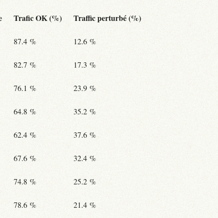
e
Trafic OK (%)
Traffic perturbé (%)
87.4 %
12.6 %
82.7 %
17.3 %
76.1 %
23.9 %
64.8 %
35.2 %
62.4 %
37.6 %
67.6 %
32.4 %
74.8 %
25.2 %
78.6 %
21.4 %