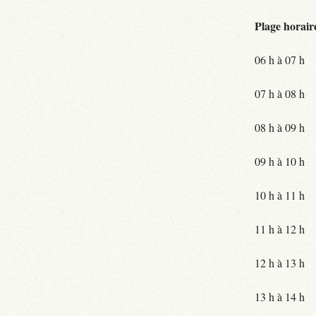
Plage horair
06 h à 07 h
07 h à 08 h
08 h à 09 h
09 h à 10 h
10 h à 11 h
11 h à 12 h
12 h à 13 h
13 h à 14 h