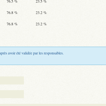
76.5 %
23.5 %
76.8 %
23.2 %
76.8 %
23.2 %
après avoir été validée par les responsables.