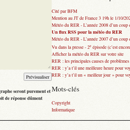
Cité par BFM
Mention au JT de France 3 19h le 1/10/20
Météo du RER - L’année 2008 d’un coup d
Un flux RSS pour la météo du RER
Météo du RER - L’année 2007 d’un coup d
e
Vu dans la presse - 2
épisode (c’est encore
Afficher la météo du RER sur votre site
RER : les principales causes de problèmes
RER : y’a t’il une meilleure heure pour vo
RER : y’a t’il un « meilleur jour » pour v
Mots-clés
graphe seront purement et
oit de réponse dûment
Copyright
Informatique