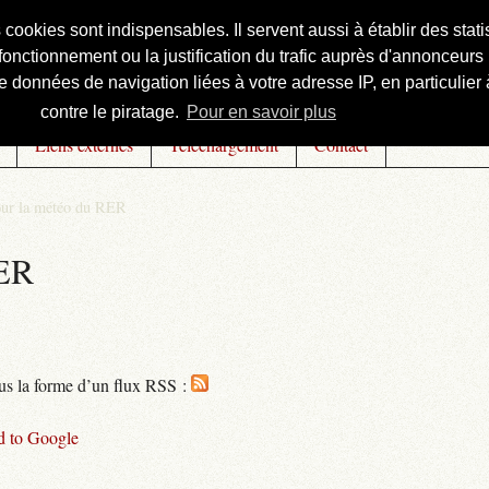
s cookies sont indispensables. Il servent aussi à établir des st
onctionnement ou la justification du trafic auprès d'annonceurs 
 données de navigation liées à votre adresse IP, en particulier à
contre le piratage.
Pour en savoir plus
Liens externes
Téléchargement
Contact
our la météo du RER
RER
ous la forme d’un flux RSS :