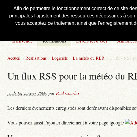
Afin de permettre le fonctionnement correct de ce site de
principales l'ajustement des ressources nécessaires à son f
Courbis, « LE » Blog Officiel
vous acceptez ce traitement ainsi que l'enregistrement de
Bienvenue
Réalisations
Divers (et d’été)
Annonces
Accueil
>
Réalisations
>
Logiciels
>
La météo du RER
>
Un flux RSS p
Un flux RSS pour la météo du 
jeudi 1er janvier 2009
,
par
Paul Courbis
Les derniers évènements enregistrés sont dorénavant disponibles s
Vous pouvez aussi l’ajouter directement à votre page igoogle