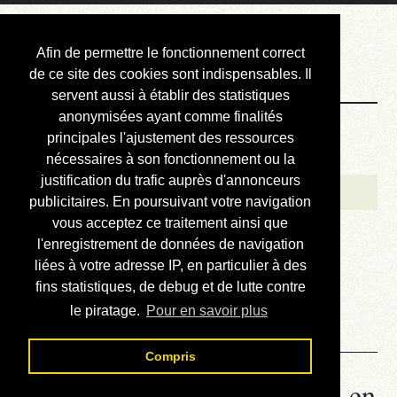
Courbis, « LE »
Afin de permettre le fonctionnement correct
Blog Officiel
de ce site des cookies sont indispensables. Il
servent aussi à établir des statistiques
anonymisées ayant comme finalités
Bienvenue
principales l'ajustement des ressources
Réalisations
nécessaires à son fonctionnement ou la
justification du trafic auprès d'annonceurs
Divers (et d’été)
publicitaires. En poursuivant votre navigation
vous acceptez ce traitement ainsi que
Annonces
l'enregistrement de données de navigation
Liens externes
liées à votre adresse IP, en particulier à des
fins statistiques, de debug et de lutte contre
Téléchargement
le piratage.
Pour en savoir plus
Contact
Compris
00.02. Babel - Lire le roman en