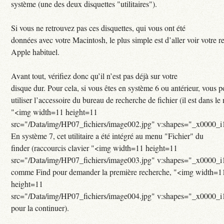
système (une des deux disquettes "utilitaires").
Si vous ne retrouvez pas ces disquettes, qui vous ont été
données avec votre Macintosh, le plus simple est d’aller voir votre 
Apple habituel.
Avant tout, vérifiez donc qu’il n’est pas déjà sur votre
disque dur. Pour cela, si vous êtes en système 6 ou antérieur, vous 
utiliser l’accessoire du bureau de recherche de fichier (il est dans l
"<img width=11 height=11
src="/Data/img/HP07_fichiers/image002.jpg" v:shapes="_x0000_i
En système 7, cet utilitaire a été intégré au menu "Fichier" du
finder (raccourcis clavier "<img width=11 height=11
src="/Data/img/HP07_fichiers/image003.jpg" v:shapes="_x0000_i
comme Find pour demander la première recherche, "<img width=1
height=11
src="/Data/img/HP07_fichiers/image004.jpg" v:shapes="_x0000_
pour la continuer).