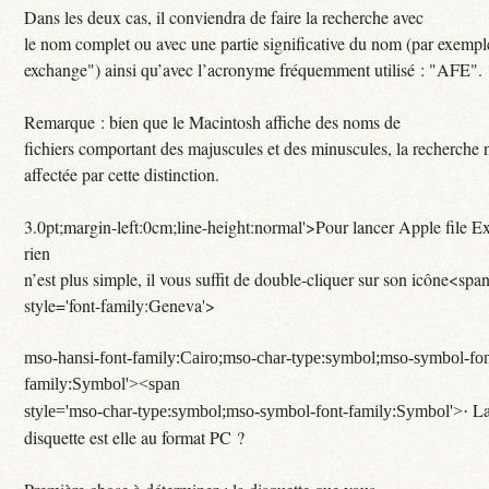
Dans les deux cas, il conviendra de faire la recherche avec
le nom complet ou avec une partie significative du nom (par exempl
exchange") ainsi qu’avec l’acronyme fréquemment utilisé : "AFE".
Remarque : bien que le Macintosh affiche des noms de
fichiers comportant des majuscules et des minuscules, la recherche 
affectée par cette distinction.
3.0pt;margin-left:0cm;line-height:normal'>Pour lancer Apple file E
rien
n’est plus simple, il vous suffit de double-cliquer sur son icône<spa
style='font-family:Geneva'>
mso-hansi-font-family:Cairo;mso-char-type:symbol;mso-symbol-fon
family:Symbol'><span
L
style='mso-char-type:symbol;mso-symbol-font-family:Symbol'>·
disquette est elle au format PC ?