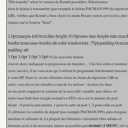
"File-transfer" selon la version de Kermit possédée). Sélectionner
alors le fichier à transmettre (par exemple le fichier PACMAN.999 du répertoir
LIB), vérifiez que Kermit a bien choisi le mode Binary (sinon activez-le), puis
cliquez sur le bouton "Send".
2.0pt;margin-left:0cm;line-height:10.0pt;mso-line-height-rule:exact
border:none;mso-border-alt:solid windowtext .75pt;padding:0cm;m
padding-alt:
3.0pt 3.0pt 3.0pt 3.0pt'>
Une nouvelle fenêtre
s’ouvre alors, indiquant la progression du transfert… Une fois celui-ci terminé
(avec succès), il ne vous reste qu’à utiliser le programme fraîchement transmis
à votre HP. Dans le cas des librairies (tous les items du répertoire LIB en
sont), vous devez les installer avant de les utiliser : stockez les dans
un des ports (rappeler le contenu de la nouvelle variable, puis faites <b
style='mso-bidi-font-weight:normal'>n STO, où n est le numéro du port
désiré : 0 pour la ram interne, 1 pour la carte en port 1, 2 pour celle en port
2), détruisez la variable de départ (par exemple PACMAN.999), puis éteignez 
machine et rallumez là. La plupart des librairies s’attachent elles-mêmes et
normal'>l MENU
donnent accès à de nouveaux menus accessibles par
, où l 