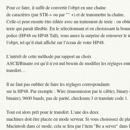
Pour ce faire, il suffit de convertir l’objet en une chaîne
de caractères (par STR-> ou par "" +) et de transmettre la chaîne.
Celle-ci peut ensuite être éditée avec un traitement de texte : on obt
texte qui paraît illisible. En le sélectionnant et en choisissant la bon
police (HP48 ou HP48 Tall), vous aurez la surprise de retrouver le t
l’objet, tel qu’il était affiché sur l’écran de votre HP48.
L’intérêt de cette méthode par rapport au choix
ASCII/Binaire est qu’il n’est nul besoin de modifier les réglages en
transfert…
Il ne faut pas oublier de faire les réglages correspondants
sur la HP48. Par exemple : Wire (transmission par le câble), binar
binaire), 9600 bauds, pas de parité, checksum 3 et translate code 1.
Tout est alors prêt pour le transfert. L’une des deux
machines doit être placée en mode serveur. Si vous choisissez de pla
Macintosh dans ce mode, cela se fera par l’item "Be a server" dans 