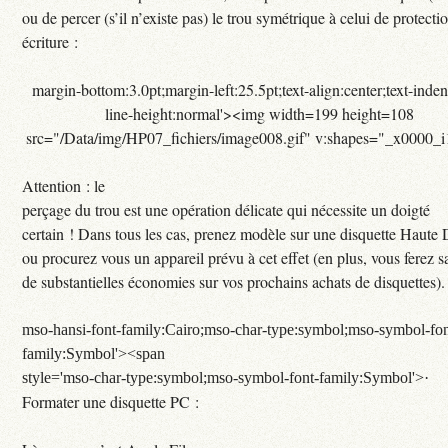
ou de percer (s’il n’existe pas) le trou symétrique à celui de protecti
écriture :
margin-bottom:3.0pt;margin-left:25.5pt;text-align:center;text-inde
line-height:normal'><img width=199 height=108
src="/Data/img/HP07_fichiers/image008.gif" v:shapes="_x0000_
Attention : le
perçage du trou est une opération délicate qui nécessite un doigté
certain ! Dans tous les cas, prenez modèle sur une disquette Haute 
ou procurez vous un appareil prévu à cet effet (en plus, vous ferez 
de substantielles économies sur vos prochains achats de disquettes).
mso-hansi-font-family:Cairo;mso-char-type:symbol;mso-symbol-fon
family:Symbol'><span
style='mso-char-type:symbol;mso-symbol-font-family:Symbol'>·
Formater une disquette PC :