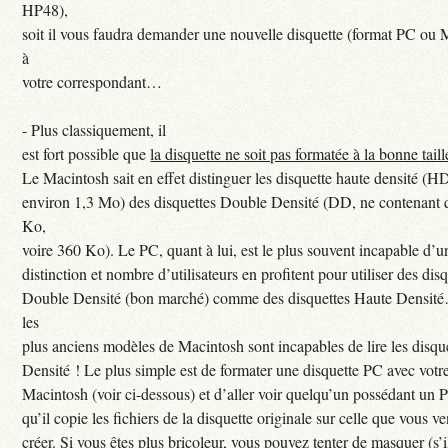
HP48),
soit il vous faudra demander une nouvelle disquette (format PC ou 
à
votre correspondant…
-
Plus classiquement, il
est fort possible que
la disquette ne soit pas formatée à la bonne taill
Le Macintosh sait en effet distinguer les disquette haute densité (H
environ 1,3 Mo) des disquettes Double Densité (DD, ne contenant
Ko,
voire 360 Ko). Le PC, quant à lui, est le plus souvent incapable d’un
distinction et nombre d’utilisateurs en profitent pour utiliser des dis
Double Densité (bon marché) comme des disquettes Haute Densit
les
plus anciens modèles de Macintosh sont incapables de lire les disqu
Densité ! Le plus simple est de formater une disquette PC avec votr
Macintosh (voir ci-dessous) et d’aller voir quelqu’un possédant un 
qu’il copie les fichiers de la disquette originale sur celle que vous v
créer. Si vous êtes plus bricoleur, vous pouvez tenter de masquer (s’il