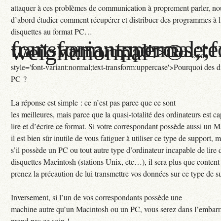
attaquer à ces problèmes de communication à proprement parler, no
d’abord étudier comment récupérer et distribuer des programmes à l
disquettes au format PC…
font-variant:normal;text-transform:uppercase
weight:normal'>®
<span
style='font-variant:normal;text-transform:uppercase'>Pourquoi des d
PC ?
La réponse est simple : ce n’est pas parce que ce sont
les meilleures, mais parce que la quasi-totalité des ordinateurs est c
lire et d’écrire ce format. Si votre correspondant possède aussi un M
il est bien sûr inutile de vous fatiguer à utiliser ce type de support, m
s’il possède un PC ou tout autre type d’ordinateur incapable de lire 
disquettes Macintosh (stations Unix, etc…), il sera plus que content
prenez la précaution de lui transmettre vos données sur ce type de
Inversement, si l’un de vos correspondants possède une
machine autre qu’un Macintosh ou un PC, vous serez dans l’embarra
prend pas ce soin !