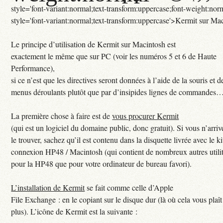
style='font-variant:normal;text-transform:uppercase;font-weight:no
style='font-variant:normal;text-transform:uppercase'>Kermit sur Ma
Le principe d’utilisation de Kermit sur Macintosh est
exactement le même que sur PC (voir les numéros 5 et 6 de Haute
Performance),
si ce n’est que les directives seront données à l’aide de la souris et d
menus déroulants plutôt que par d’insipides lignes de commandes
La première chose à faire est de
vous procurer Kermit
(qui est un logiciel du domaine public, donc gratuit). Si vous n’arriv
le trouver, sachez qu’il est contenu dans la disquette livrée avec le ki
connexion HP48 / Macintosh (qui contient de nombreux autres utilita
pour la HP48 que pour votre ordinateur de bureau favori).
L’installation de Kermit
se fait comme celle d’Apple
File Exchange : en le copiant sur le disque dur (là où cela vous plaît
plus). L’icône de Kermit est la suivante :