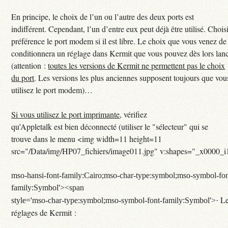
En principe, le choix de l’un ou l’autre des deux ports est
indifférent. Cependant, l’un d’entre eux peut déjà être utilisé. Chois
préférence le port modem si il est libre. Le choix que vous venez de 
conditionnera un réglage dans Kermit que vous pouvez dès lors lan
(attention :
toutes les versions de Kermit ne permettent pas le choix
du port
. Les versions les plus anciennes supposent toujours que vou
utilisez le port modem)…
Si vous utilisez le port imprimante
, vérifiez
qu’Appletalk est bien déconnecté (utiliser le "sélecteur" qui se
trouve dans le menu <img width=11 height=11
src="/Data/img/HP07_fichiers/image011.jpg" v:shapes="_x0000_i
mso-hansi-font-family:Cairo;mso-char-type:symbol;mso-symbol-fon
family:Symbol'><span
Le
style='mso-char-type:symbol;mso-symbol-font-family:Symbol'>·
réglages de Kermit :