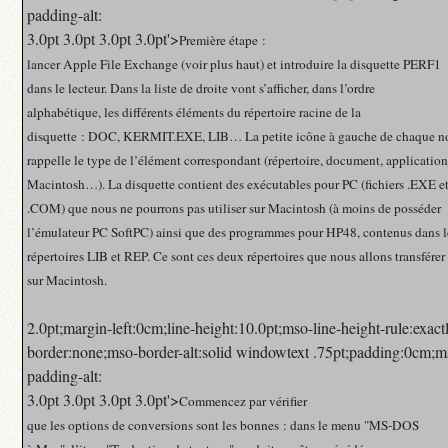
padding-alt:
3.0pt 3.0pt 3.0pt 3.0pt'>
Première étape :
lancer Apple File Exchange (voir plus haut) et introduire la disquette PERF1
dans le lecteur. Dans la liste de droite vont s’afficher, dans l’ordre
alphabétique, les différents éléments du répertoire racine de la
disquette : DOC, KERMIT.EXE, LIB… La petite icône à gauche de chaque n
rappelle le type de l’élément correspondant (répertoire, document, applicatio
Macintosh…). La disquette contient des exécutables pour PC (fichiers .EXE e
.COM) que nous ne pourrons pas utiliser sur Macintosh (à moins de posséder
l’émulateur PC SoftPC) ainsi que des programmes pour HP48, contenus dans l
répertoires LIB et REP. Ce sont ces deux répertoires que nous allons transférer
sur Macintosh.
2.0pt;margin-left:0cm;line-height:10.0pt;mso-line-height-rule:exact
border:none;mso-border-alt:solid windowtext .75pt;padding:0cm;m
padding-alt:
3.0pt 3.0pt 3.0pt 3.0pt'>
Commencez par vérifier
que les options de conversions sont les bonnes : dans le menu "MS-DOS