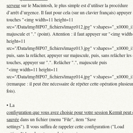
serveur
sur le Macintosh, le plus simple est d’utiliser la procédure
d’arrêt d’urgence. Il faut pour cela (sur un clavier français) appuyer 
touches "<img width=11 height=11
src="/Data/img/HP07_fichiers/image012.jpg" v:shapes="_x0000_i
majuscule et "." (point). Attention : il faut appuyer sur "<img widt
height=11
src="/Data/img/HP07_fichiers/image013.jpg" v:shapes="_x0000_i
puis, sans la relâcher, appuyer sur majuscule, puis, sans relâcher les
touches, appuyer sur ".". Relâcher ".", majuscule puis
"<img width=11 height=11
src="/Data/img/HP07_fichiers/image014.jpg" v:shapes="_x0000_
(remarque : il peut être nécessaire de répéter cette opération plusieu
fois).
•
La
configuration que vous avez choisie pour votre session Kermit peut 
sauvée
dans un fichier (menu "File", item "Save
settings"). Il vous suffira de rappeler cette configuration ("Load