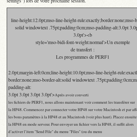
settings") lors de votre prochaine session.
line-height:12.0pt;mso-line-height-rule:exactly;border:none;mso-b
solid windowtext .75pt;padding:0cm;mso-padding-alt:3.0pt 3.0p
3.0pt'><b
style='mso-bidi-font-weight:normal'>
Un exemple
de transfert :
Les programmes de PERF1
2.0pt;margin-left:0cm;line-height:10.0pt;mso-line-height-rule:exact
border:none;mso-border-alt:solid windowtext .75pt;padding:0cm;m
padding-alt:
3.0pt 3.0pt 3.0pt 3.0pt'>
Après avoir converti
les fichiers de PERF1, nous allons maintenant voir comment les transférer sur
la HP48. Commencez par connecter votre HP48 sur votre Macintosh et par aff
les bons paramètres à la HP48 et au Macintosh (voir plus haut). Placez ensuite
la HP48 en mode serveur. Pour envoyer un fichier vers la HP48, il suffit alors
d’activer l’item "Send File" du menu "Files" (ou du menu