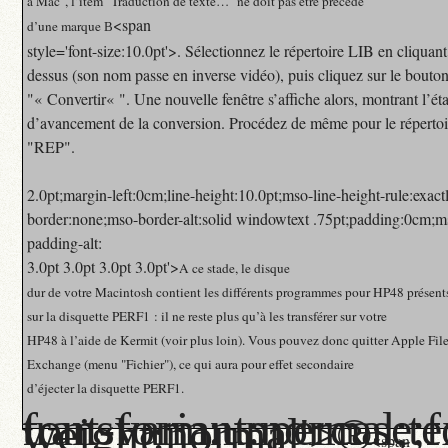
à Mac", l’item "Traduction de texte…" ne doit pas être précédé
<span
d’une marque
B
style='font-size:10.0pt'>. Sélectionnez le répertoire LIB en cliquant
dessus (son nom passe en inverse vidéo), puis cliquez sur le bouto
"« Convertir« ". Une nouvelle fenêtre s’affiche alors, montrant l’éta
d’avancement de la conversion. Procédez de même pour le répertoi
"REP".
2.0pt;margin-left:0cm;line-height:10.0pt;mso-line-height-rule:exact
border:none;mso-border-alt:solid windowtext .75pt;padding:0cm;m
padding-alt:
3.0pt 3.0pt 3.0pt 3.0pt'>
A ce stade, le disque
dur de votre Macintosh contient les différents programmes pour HP48 présent
sur la disquette PERF1 : il ne reste plus qu’à les transférer sur votre
HP48 à l’aide de Kermit (voir plus loin). Vous pouvez donc quitter Apple Fil
Exchange (menu "Fichier"), ce qui aura pour effet secondaire
d’éjecter la disquette PERF1.
font-variant:normal;text-transform:uppercase
weight:normal'>®
<span