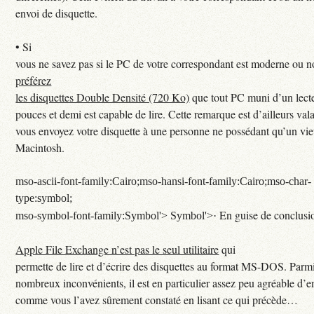
envoi de disquette.
•
Si
vous ne savez pas si le PC de votre correspondant est moderne ou n
préférez
les disquettes Double Densité (720 Ko)
que tout PC muni d’un lect
pouces et demi est capable de lire. Cette remarque est d’ailleurs vala
vous envoyez votre disquette à une personne ne possédant qu’un vi
Macintosh.
mso-ascii-font-family:Cairo;mso-hansi-font-family:Cairo;mso-char-
type:symbol;
En guise de conclusi
mso-symbol-font-family:Symbol'>
Symbol'>·
Apple File Exchange n’est pas le seul utilitaire
qui
permette de lire et d’écrire des disquettes au format MS-DOS. Parmi
nombreux inconvénients, il est en particulier assez peu agréable d’e
comme vous l’avez sûrement constaté en lisant ce qui précède…