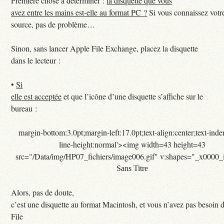
Première chose à déterminer :
la disquette que vous
avez entre les mains est-elle au format PC ?
Si vous connaissez votr
source, pas de problème…
Sinon, sans lancer Apple File Exchange, placez la disquette
dans le lecteur :
•
Si
elle est acceptée
et que l’icône d’une disquette s’affiche sur le
bureau :
margin-bottom:3.0pt;margin-left:17.0pt;text-align:center;text-ind
line-height:normal'><img width=43 height=43
src="/Data/img/HP07_fichiers/image006.gif" v:shapes="_x0000
Sans Titre
Alors, pas de doute,
c’est une disquette au format Macintosh, et vous n’avez pas besoin 
File