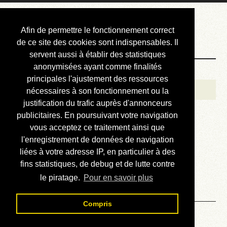
Courbis, « LE »
Afin de permettre le fonctionnement correct
Blog Officiel
de ce site des cookies sont indispensables. Il
servent aussi à établir des statistiques
anonymisées ayant comme finalités
Bienvenue
principales l'ajustement des ressources
Réalisations
nécessaires à son fonctionnement ou la
justification du trafic auprès d'annonceurs
Divers (et d’été)
publicitaires. En poursuivant votre navigation
vous acceptez ce traitement ainsi que
Annonces
l'enregistrement de données de navigation
Liens externes
liées à votre adresse IP, en particulier à des
fins statistiques, de debug et de lutte contre
Téléchargement
le piratage.
Pour en savoir plus
Contact
Compris
De la HP48 au Macintosh