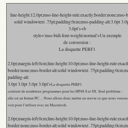
line-height:12.0pt;mso-line-height-rule:exactly;border:none;mso-b
solid windowtext .75pt;padding:0cm;mso-padding-alt:3.0pt 3.0p
3.0pt'><b
style='mso-bidi-font-weight:normal'>
Un exemple
de conversion :
La disquette PERF1
2.0pt;margin-left:0cm;line-height:10.0pt;mso-line-height-rule:exact
border:none;mso-border-alt:solid windowtext .75pt;padding:0cm;m
padding-alt:
3.0pt 3.0pt 3.0pt 3.0pt'>
La disquette PERF1
contient de nombreux programmes pour les HP48 S et SX. Seul problème :
elle est au format PC… Nous allons donc mettre en œuvre ce que nous venons
voir pour l’utiliser avec un Macintosh.
2.0pt;margin-left:0cm;line-height:10.0pt;mso-line-height-rule:exact
border:none;mso-border-alt:solid windowtext .75pt;padding:0cm;m