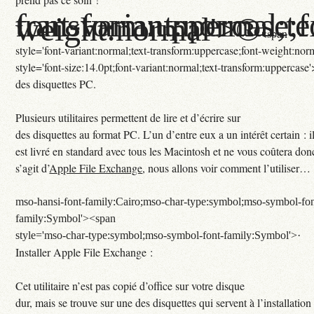
font-variant:normal;text-transform:uppercase
weight:normal'>®
<span
style='font-variant:normal;text-transform:uppercase;font-weight:no
style='font-size:14.0pt;font-variant:normal;text-transform:uppercase'
des disquettes PC
.
Plusieurs utilitaires permettent de lire et d’écrire sur
des disquettes au format PC. L’un d’entre eux a un intérêt certain : i
est livré en standard avec tous les Macintosh et ne vous coûtera donc
s’agit d’
Apple File Exchange
, nous allons voir comment l’utiliser…
mso-hansi-font-family:Cairo;mso-char-type:symbol;mso-symbol-fon
family:Symbol'><span
style='mso-char-type:symbol;mso-symbol-font-family:Symbol'>·
Installer Apple File Exchange :
Cet utilitaire n’est pas copié d’office sur votre disque
dur, mais se trouve sur une des disquettes qui servent à l’installation