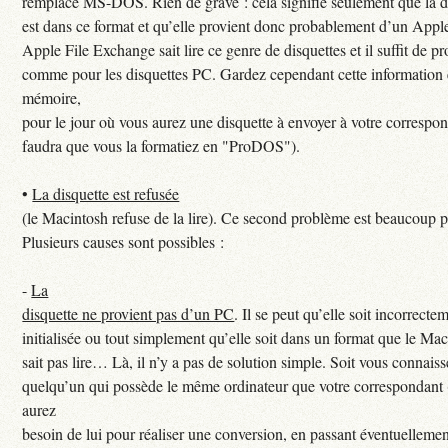
remplace MS-DOS. Rien de grave : cela signifie seulement que la d
est dans ce format et qu’elle provient donc probablement d’un Apple
Apple File Exchange sait lire ce genre de disquettes et il suffit de p
comme pour les disquettes PC. Gardez cependant cette information
mémoire,
pour le jour où vous aurez une disquette à envoyer à votre correspon
faudra que vous la formatiez en "ProDOS").
•
La disquette est refusée
(le Macintosh refuse de la lire). Ce second problème est beaucoup p
Plusieurs causes sont possibles :
-
La
disquette ne provient pas d’un PC
. Il se peut qu’elle soit incorrecte
initialisée ou tout simplement qu’elle soit dans un format que le Ma
sait pas lire… Là, il n’y a pas de solution simple. Soit vous connais
quelqu’un qui possède le même ordinateur que votre correspondant 
aurez
besoin de lui pour réaliser une conversion, en passant éventuellemen