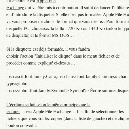
Là encore, c’est
Apple File
Exchange
qui va être mis à contribution. Il suffit de lancer l’utilitair
et d’introduire la disquette. Si elle n’est pas formatée, Apple File E
va vous proposer de choisir le format que vous désirez. Pour format
disquette PC, choisissez la taille : 720 Ko ou 1440 Ko (selon le typ
de disquette) et le format MS-DOS…
Si la disquette est déjà formatée
, il vous faudra
choisir l’action "Initialiser le disque" dans le menu fichier et de
procéder comme expliqué ci-dessus…
mso-ascii-font-family:Cairo;mso-hansi-font-family:Cairo;mso-char-
type:symbol;
Écrire sur une disque
mso-symbol-font-family:Symbol'>
Symbol'>·
L’écriture se fait selon le même principe que la
lecture
: avec Apple File Exchange… Il suffit de sélectionner les
fichiers que vous voulez copier (dans la liste de gauche) et de clique
bouton convertir.