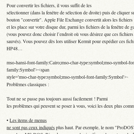
Pour convertir les fichiers, il vous suffit de les
sélectionner (dans la fenêtre de sélection de droite) puis de cliquer s
bouton "convertir". Apple File Exchange convertit alors les fichiers
et les place sur votre disque dur, parmi les fichiers de la fenêtre de 
(vous pouvez donc choisir l’endroit où vous désirez que ces fichiers
sauvés). Vous pouvez dès lors utiliser Kermit pour expédier ces fichi
HP48…
mso-hansi-font-family:Cairo;mso-char-type:symbol;mso-symbol-fon
family:Symbol'><span
style='mso-char-type:symbol;mso-symbol-font-family:Symbol'>·
Problèmes classiques :
Tout ne se passe pas toujours aussi facilement ! Parmi
les problèmes qui peuvent se poser à vous, voici les deux plus com
•
Les items de menus
ne sont pas ceux indiqués
plus haut. Par exemple, le nom "ProDOS