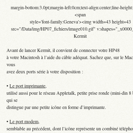
margin-bottom:3.0pt;margin-left:0cm;text-align:center;line-height
<span
style='font-family:Geneva'><img width=43 height=43
src="/Data/img/HP07_fichiers/image010.gif" v:shapes="_x000
Kermit
Avant de lancer Kermit, il convient de connecter votre HP48
à votre Macintosh à l’aide du câble adéquat. Sachez que, sur le Mac
vous
avez deux ports série à votre disposition :
•
Le port imprimante
,
utilisé aussi pour le réseau Appletalk, petite prise ronde (mini-din 8
qui se
distingue par une petite icône en forme d’imprimante.
•
Le port modem
,
semblable au précédent, dont l’icône représente un combiné téléph