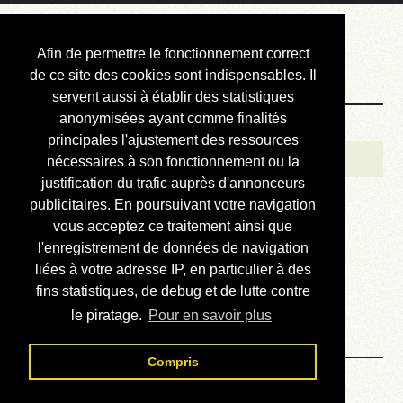
Courbis, « LE »
Afin de permettre le fonctionnement correct
Blog Officiel
de ce site des cookies sont indispensables. Il
servent aussi à établir des statistiques
anonymisées ayant comme finalités
Bienvenue
principales l'ajustement des ressources
Réalisations
nécessaires à son fonctionnement ou la
justification du trafic auprès d'annonceurs
Divers (et d’été)
publicitaires. En poursuivant votre navigation
vous acceptez ce traitement ainsi que
Annonces
l'enregistrement de données de navigation
Liens externes
liées à votre adresse IP, en particulier à des
fins statistiques, de debug et de lutte contre
Téléchargement
le piratage.
Pour en savoir plus
Contact
Compris
JPC N° 56 - Erratum