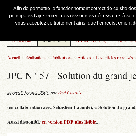
Afin de permettre le fonctionnement correct de ce site de
principales l'ajustement des ressources nécessaires à son f
Courbis, « LE » Blog Officiel
vous acceptez ce traitement ainsi que l'enregistrement de
Bienvenue
Réalisations
Divers (et d’été)
Annonces
Accueil
>
Réalisations
>
Publications
>
Articles
>
Les articles retrouvés
JPC N° 57 - Solution du grand j
mercredi 1er août 2007
,
par
Paul Courbis
(en collaboration avec Sébastien Lalande), « Solution du grand
Aussi disponible
en version PDF plus lisible
...