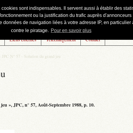
s cookies sont indispensables. Il servent aussi à établir des st
onctionnement ou la justification du trafic auprès d'annonceurs 
 données de navigation liées à votre adresse IP, en particulier à
contre le piratage.
Pour en savoir plus
Liens externes
Téléchargement
Contact
>
JPC N° 57 - Solution du grand jeu
eu
 jeu », JPC, n° 57, Août-Septembre 1988, p. 10.