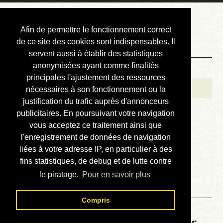
Courbis, « LE »
Afin de permettre le fonctionnement correct
Blog Officiel
de ce site des cookies sont indispensables. Il
servent aussi à établir des statistiques
anonymisées ayant comme finalités
Bienvenue
principales l'ajustement des ressources
Réalisations
nécessaires à son fonctionnement ou la
justification du trafic auprès d'annonceurs
Divers (et d’été)
publicitaires. En poursuivant votre navigation
vous acceptez ce traitement ainsi que
Annonces
l'enregistrement de données de navigation
Liens externes
liées à votre adresse IP, en particulier à des
fins statistiques, de debug et de lutte contre
Téléchargement
le piratage.
Pour en savoir plus
Contact
Compris
JPC N° 56 - Peek et poke sur