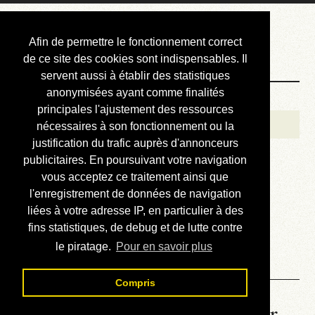
Courbis, « LE »
Afin de permettre le fonctionnement correct
Blog Officiel
de ce site des cookies sont indispensables. Il
servent aussi à établir des statistiques
anonymisées ayant comme finalités
Bienvenue
principales l'ajustement des ressources
Réalisations
nécessaires à son fonctionnement ou la
justification du trafic auprès d'annonceurs
Divers (et d’été)
publicitaires. En poursuivant votre navigation
vous acceptez ce traitement ainsi que
Annonces
l'enregistrement de données de navigation
Liens externes
liées à votre adresse IP, en particulier à des
fins statistiques, de debug et de lutte contre
Téléchargement
le piratage.
Pour en savoir plus
Contact
Compris
USER N°1 de 1988 - Le tour