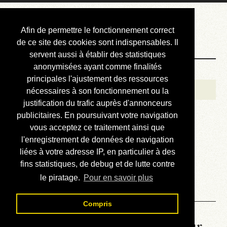
Courbis, « LE »
Afin de permettre le fonctionnement correct
Blog Officiel
de ce site des cookies sont indispensables. Il
servent aussi à établir des statistiques
anonymisées ayant comme finalités
Bienvenue
principales l'ajustement des ressources
Réalisations
nécessaires à son fonctionnement ou la
justification du trafic auprès d'annonceurs
Divers (et d’été)
publicitaires. En poursuivant votre navigation
vous acceptez ce traitement ainsi que
Annonces
l'enregistrement de données de navigation
Liens externes
liées à votre adresse IP, en particulier à des
fins statistiques, de debug et de lutte contre
Téléchargement
le piratage.
Pour en savoir plus
Contact
Compris
La météo du RER (mis à jour