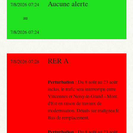
Aucune alerte
7/8/2026 07:24
au
7/8/2026 07:24
RER A
7/8/2026 07:28
Perturbation
: Du 8 août au 23 août
inclus, le trafic sera interrompu entre
Vincennes et Noisy-le-Grand – Mont
d'Est en raison de travaux de
modernisation. Détails sur malignea.fr.
Bus de remplacement.
Perturbation
: Du 8 août au 23 août