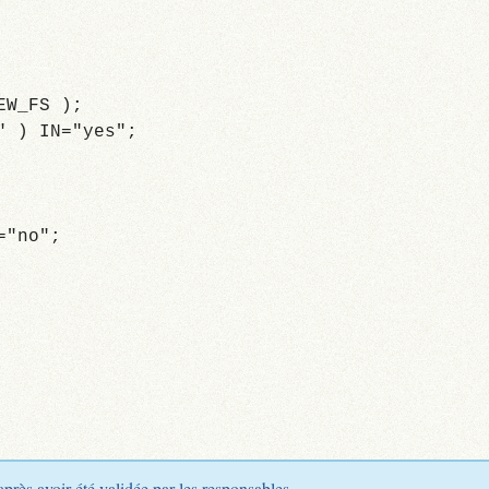
EW_FS );
" ) IN="yes";
="no";
après avoir été validée par les responsables.