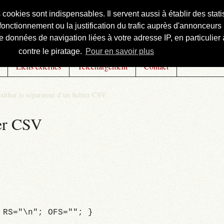
s cookies sont indispensables. Il servent aussi à établir des st
onctionnement ou la justification du trafic auprès d'annonceurs 
 données de navigation liées à votre adresse IP, en particulier à
contre le piratage.
Pour en savoir plus
Liens externes
Téléchargement
Contact
difier le séparateur d’un fichier CSV
ier CSV
 RS="\n"; OFS=""; }