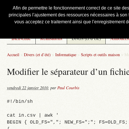
Afin de permettre le fonctionnement correct de ce site de
principales l'ajustement des ressources nécessaires à son f
Courbis, « LE » Blog Officiel
vous acceptez ce traitement ainsi que l'enregistrement de
Bienvenue
Réalisations
Divers (et d’été)
Annonces
Accueil
>
Divers (et d’été)
>
Informatique
>
Scripts et outils maison
>
Mo
Modifier le séparateur d’un fich
vendredi 22 janvier 2010
,
par
Paul Courbis
#!/bin/sh
cat in.csv | awk '
BEGIN { OLD_FS=","; NEW_FS=";"; FS=OLD_FS;