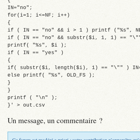
{
IN="no";
for(i=1; i<=NF; i++)
{
if ( IN == "no" && i > 1 ) printf ("%s", N
if ( IN == "no" && substr($i, 1, 1) == "\"
printf( "%s", $i );
if ( IN == "yes" )
{
if( substr($i, length($i), 1) == "\"" ) IN
else printf( "%s", OLD_FS );
}
}
printf ( "\n" );
}' > out.csv
Un message, un commentaire ?
Ce forum est modéré a priori : votre contribution n’apparaîtra qu’