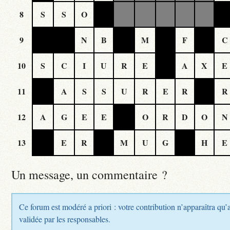
8
S
S
O
9
N
B
M
F
C
10
S
C
I
U
R
E
A
X
E
11
A
S
S
U
R
E
R
R
12
A
G
E
E
O
R
D
O
N
13
E
R
M
U
G
H
E
Un message, un commentaire ?
Ce forum est modéré a priori : votre contribution n’apparaîtra qu’a
validée par les responsables.