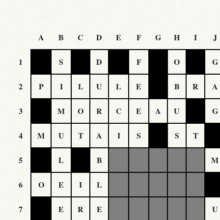
A
B
C
D
E
F
G
H
I
J
1
S
D
F
O
G
2
P
I
L
U
L
E
B
R
A
3
M
O
R
C
E
A
U
G
4
M
U
T
A
I
S
S
T
5
L
B
M
6
O
E
I
L
7
E
R
E
U