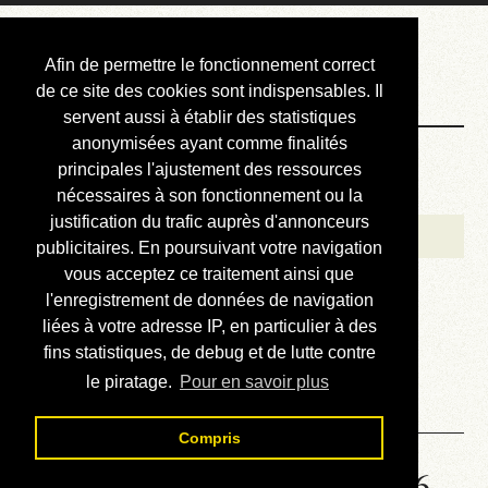
Courbis, « LE »
Afin de permettre le fonctionnement correct
Blog Officiel
de ce site des cookies sont indispensables. Il
servent aussi à établir des statistiques
anonymisées ayant comme finalités
Bienvenue
principales l'ajustement des ressources
Réalisations
nécessaires à son fonctionnement ou la
justification du trafic auprès d'annonceurs
Divers (et d’été)
publicitaires. En poursuivant votre navigation
vous acceptez ce traitement ainsi que
Annonces
l'enregistrement de données de navigation
Liens externes
liées à votre adresse IP, en particulier à des
fins statistiques, de debug et de lutte contre
Téléchargement
le piratage.
Pour en savoir plus
Contact
Compris
Solution de la grille No 1056