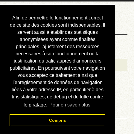
Courbis, « LE »
Afin de permettre le fonctionnement correct
Blog Officiel
de ce site des cookies sont indispensables. Il
servent aussi à établir des statistiques
anonymisées ayant comme finalités
Bienvenue
principales l'ajustement des ressources
Réalisations
nécessaires à son fonctionnement ou la
justification du trafic auprès d'annonceurs
Divers (et d’été)
publicitaires. En poursuivant votre navigation
vous acceptez ce traitement ainsi que
Annonces
l'enregistrement de données de navigation
Liens externes
liées à votre adresse IP, en particulier à des
fins statistiques, de debug et de lutte contre
Téléchargement
le piratage.
Pour en savoir plus
Contact
Compris
Solution de la grille N° 457