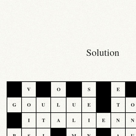
Solution
V
O
S
E
G
O
U
L
U
E
T
I
T
A
L
I
E
N
P
S
I
M
N
A