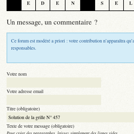
E
D
E
N
S
E
L
Un message, un commentaire ?
Ce forum est modéré a priori : votre contribution n’apparaîtra qu’a
responsables.
Votre nom
Votre adresse email
Titre (obligatoire)
Texte de votre message (obligatoire)
Pour créer des paragraphes, laissez simplement des lignes vides.