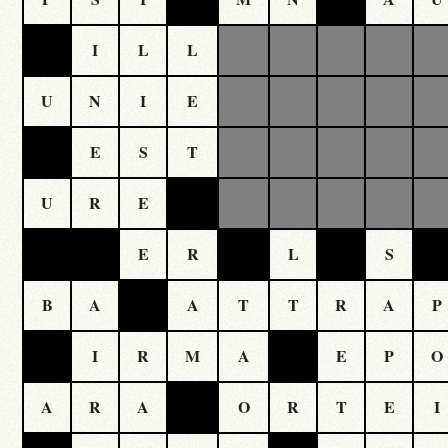
I
L
L
U
N
I
E
E
S
T
U
R
E
E
R
L
S
B
A
A
T
T
R
A
P
I
R
M
A
E
P
A
R
A
O
R
T
E
I