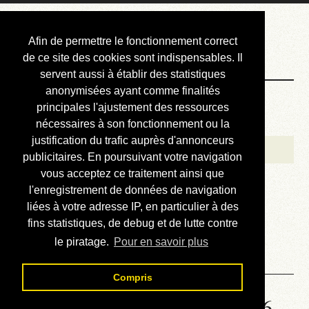
Courbis, « LE »
Afin de permettre le fonctionnement correct
Blog Officiel
de ce site des cookies sont indispensables. Il
servent aussi à établir des statistiques
anonymisées ayant comme finalités
Bienvenue
principales l'ajustement des ressources
Réalisations
nécessaires à son fonctionnement ou la
justification du trafic auprès d'annonceurs
Divers (et d’été)
publicitaires. En poursuivant votre navigation
vous acceptez ce traitement ainsi que
Annonces
l'enregistrement de données de navigation
Liens externes
liées à votre adresse IP, en particulier à des
fins statistiques, de debug et de lutte contre
Téléchargement
le piratage.
Pour en savoir plus
Contact
Compris
Solution de la grille No 1996