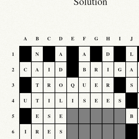
Solution
A
B
C
D
E
F
G
H
I
J
1
N
A
A
D
L
2
C
A
I
D
B
R
I
G
A
3
T
R
O
Q
U
E
R
S
4
U
T
I
L
I
S
E
E
S
5
E
S
E
B
6
I
R
E
S