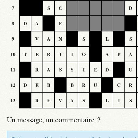
7
S
C
D
8
D
A
E
9
V
A
N
S
L
S
10
T
E
R
T
I
O
A
P
A
11
R
A
S
S
I
E
D
U
12
D
E
B
B
R
U
C
R
13
R
E
V
A
S
L
I
S
Un message, un commentaire ?