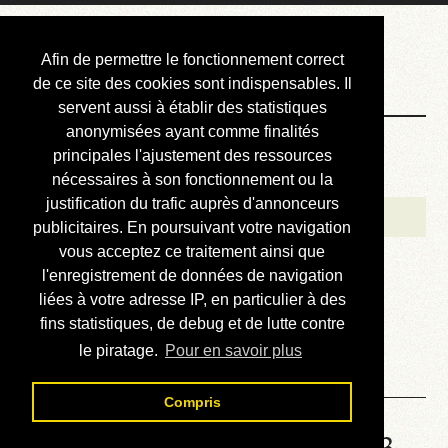
Courbis, « LE »
Afin de permettre le fonctionnement correct
Blog Officiel
de ce site des cookies sont indispensables. Il
servent aussi à établir des statistiques
anonymisées ayant comme finalités
Bienvenue
principales l'ajustement des ressources
Réalisations
nécessaires à son fonctionnement ou la
justification du trafic auprès d'annonceurs
Divers (et d’été)
publicitaires. En poursuivant votre navigation
vous acceptez ce traitement ainsi que
Annonces
l'enregistrement de données de navigation
Liens externes
liées à votre adresse IP, en particulier à des
fins statistiques, de debug et de lutte contre
Téléchargement
le piratage.
Pour en savoir plus
Contact
Compris
Solution de la grille No 1993