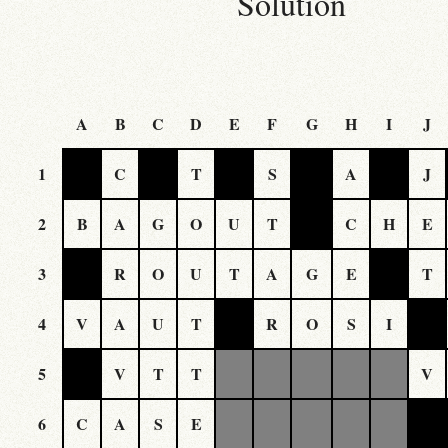
Solution
A
B
C
D
E
F
G
H
I
J
1
C
T
S
A
J
2
B
A
G
O
U
T
C
H
E
3
R
O
U
T
A
G
E
T
4
V
A
U
T
R
O
S
I
5
V
T
T
V
6
C
A
S
E