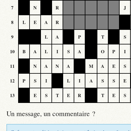
7
N
R
J
8
L
E
A
R
9
L
A
P
T
S
10
B
A
L
I
S
A
O
P
I
11
N
A
N
A
M
A
E
S
12
P
S
I
L
I
A
S
S
E
13
E
S
T
E
R
T
E
S
Un message, un commentaire ?