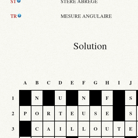
ST
STÈRE ABRÉGÉ
TR
MESURE ANGULAIRE
Solution
A
B
C
D
E
F
G
H
I
J
1
N
U
N
F
S
2
P
O
R
T
E
U
S
E
S
3
C
A
I
L
L
O
U
T
E