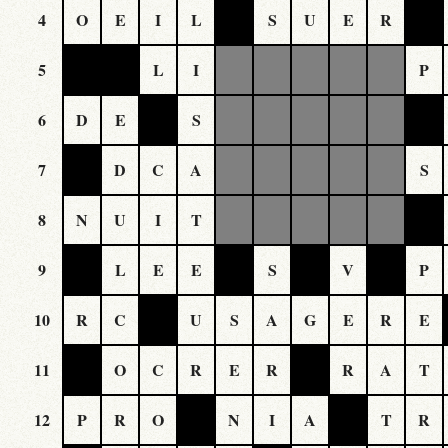
4
O
E
I
L
S
U
E
R
5
L
I
P
6
D
E
S
7
D
C
A
S
8
N
U
I
T
9
L
E
E
S
V
P
10
R
C
U
S
A
G
E
R
E
11
O
C
R
E
R
R
A
T
12
P
R
O
N
I
A
T
R