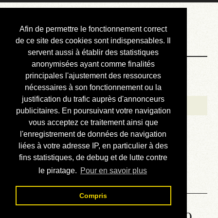
Courbis, « LE »
Afin de permettre le fonctionnement correct
Blog Officiel
de ce site des cookies sont indispensables. Il
servent aussi à établir des statistiques
anonymisées ayant comme finalités
Bienvenue
principales l'ajustement des ressources
Réalisations
nécessaires à son fonctionnement ou la
justification du trafic auprès d'annonceurs
Divers (et d’été)
publicitaires. En poursuivant votre navigation
vous acceptez ce traitement ainsi que
Annonces
l'enregistrement de données de navigation
Liens externes
liées à votre adresse IP, en particulier à des
fins statistiques, de debug et de lutte contre
Téléchargement
le piratage.
Pour en savoir plus
Contact
Compris
Solution de la grille No 1999