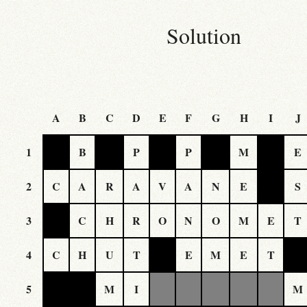
Solution
A
B
C
D
E
F
G
H
I
J
1
B
P
P
M
E
2
C
A
R
A
V
A
N
E
S
3
C
H
R
O
N
O
M
E
T
4
C
H
U
T
E
M
E
T
5
M
I
M