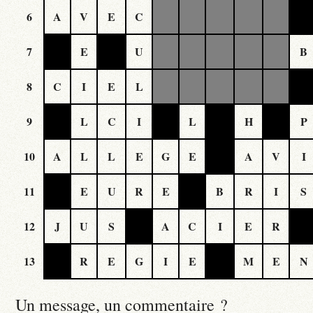
6
A
V
E
C
7
E
U
B
8
C
I
E
L
9
L
C
I
L
H
P
10
A
L
L
E
G
E
A
V
I
11
E
U
R
E
B
R
I
S
12
J
U
S
A
C
I
E
R
13
R
E
G
I
E
M
E
N
Un message, un commentaire ?