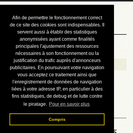
Courbis, « LE »
Afin de permettre le fonctionnement correct
Blog Officiel
de ce site des cookies sont indispensables. Il
servent aussi à établir des statistiques
anonymisées ayant comme finalités
Bienvenue
principales l'ajustement des ressources
Réalisations
nécessaires à son fonctionnement ou la
justification du trafic auprès d'annonceurs
Divers (et d’été)
publicitaires. En poursuivant votre navigation
vous acceptez ce traitement ainsi que
Annonces
l'enregistrement de données de navigation
Liens externes
liées à votre adresse IP, en particulier à des
fins statistiques, de debug et de lutte contre
Téléchargement
le piratage.
Pour en savoir plus
Contact
Compris
Solution de la grille No 1305