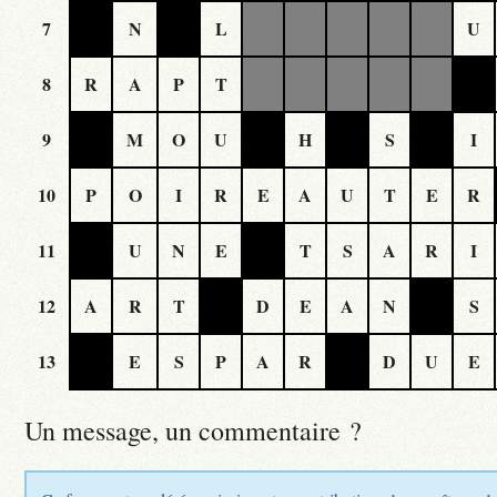
7
N
L
U
8
R
A
P
T
9
M
O
U
H
S
I
10
P
O
I
R
E
A
U
T
E
R
11
U
N
E
T
S
A
R
I
12
A
R
T
D
E
A
N
S
13
E
S
P
A
R
D
U
E
Un message, un commentaire ?