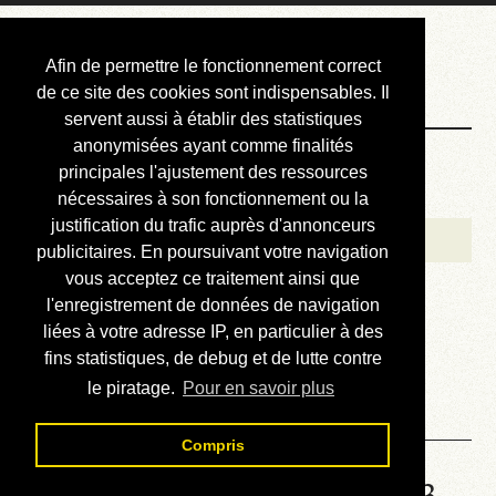
Courbis, « LE »
Afin de permettre le fonctionnement correct
Blog Officiel
de ce site des cookies sont indispensables. Il
servent aussi à établir des statistiques
anonymisées ayant comme finalités
Bienvenue
principales l'ajustement des ressources
Réalisations
nécessaires à son fonctionnement ou la
justification du trafic auprès d'annonceurs
Divers (et d’été)
publicitaires. En poursuivant votre navigation
vous acceptez ce traitement ainsi que
Annonces
l'enregistrement de données de navigation
Liens externes
liées à votre adresse IP, en particulier à des
fins statistiques, de debug et de lutte contre
Téléchargement
le piratage.
Pour en savoir plus
Contact
Compris
Solution de la grille No 1433