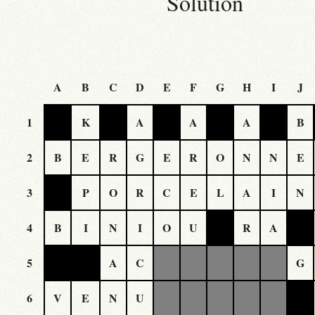
Solution
A
B
C
D
E
F
G
H
I
J
1
K
A
A
A
B
2
B
E
R
G
E
R
O
N
N
E
3
P
O
R
C
E
L
A
I
N
4
B
I
N
I
O
U
R
A
5
A
C
G
6
V
E
N
U