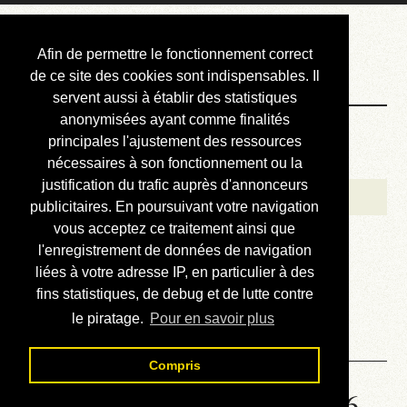
Courbis, « LE »
Afin de permettre le fonctionnement correct
Blog Officiel
de ce site des cookies sont indispensables. Il
servent aussi à établir des statistiques
anonymisées ayant comme finalités
Bienvenue
principales l'ajustement des ressources
Réalisations
nécessaires à son fonctionnement ou la
justification du trafic auprès d'annonceurs
Divers (et d’été)
publicitaires. En poursuivant votre navigation
vous acceptez ce traitement ainsi que
Annonces
l'enregistrement de données de navigation
Liens externes
liées à votre adresse IP, en particulier à des
fins statistiques, de debug et de lutte contre
Téléchargement
le piratage.
Pour en savoir plus
Contact
Compris
Solution de la grille No 1526