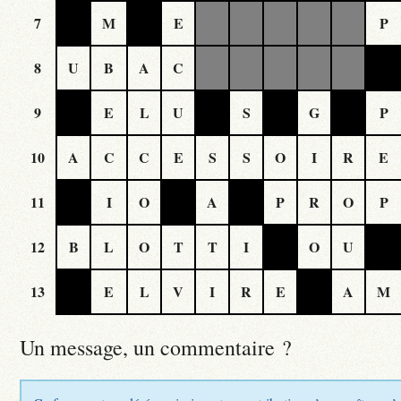
7
M
E
P
8
U
B
A
C
9
E
L
U
S
G
P
10
A
C
C
E
S
S
O
I
R
E
11
I
O
A
P
R
O
P
12
B
L
O
T
T
I
O
U
13
E
L
V
I
R
E
A
M
Un message, un commentaire ?