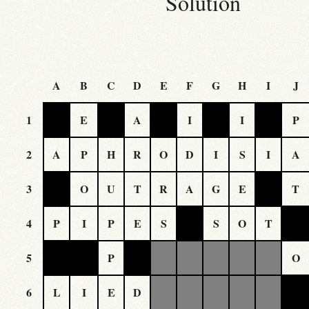
Solution
A
B
C
D
E
F
G
H
I
J
1
E
A
I
I
P
2
A
P
H
R
O
D
I
S
I
A
3
O
U
T
R
A
G
E
T
4
P
I
P
E
S
S
O
T
5
P
O
6
L
I
E
D