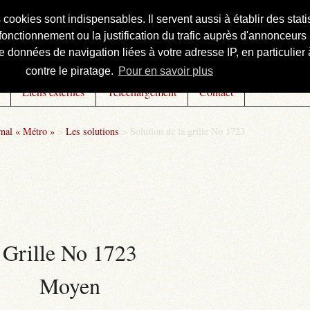
s cookies sont indispensables. Il servent aussi à établir des st
onctionnement ou la justification du trafic auprès d'annonceurs 
 données de navigation liées à votre adresse IP, en particulier à
contre le piratage.
Pour en savoir plus
Liens externes
Téléchargement
Contact
rnal « Métro »
>
Les solutions
>
Solution de la grille No 1723
Grille No 1723
Moyen