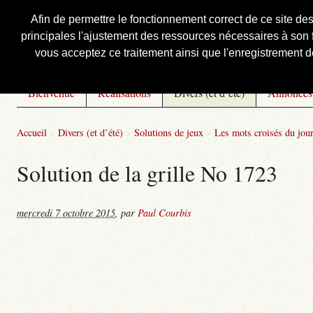
Afin de permettre le fonctionnement correct de ce site de
principales l'ajustement des ressources nécessaires à son f
Courbis, « LE » Blog Officiel
vous acceptez ce traitement ainsi que l'enregistrement de
Bienvenue
Réalisations
Divers (et d’été)
Annonces
Accueil
>
Divers (et d’été)
>
Solutions de jeux
>
Les mots croisés du jou
Solution de la grille No 1723
mercredi 7 octobre 2015
,
par
Paul Courbis