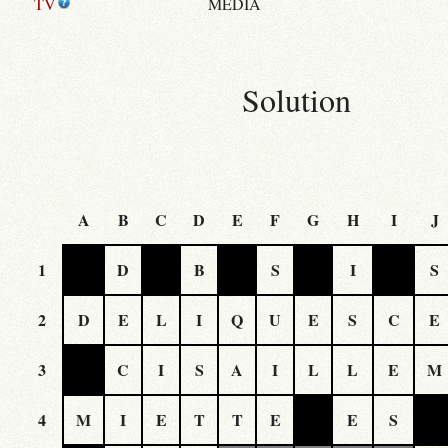
TV
MÉDIA
Solution
A
B
C
D
E
F
G
H
I
J
1
D
B
S
I
S
2
D
E
L
I
Q
U
E
S
C
E
3
C
I
S
A
I
L
L
E
M
4
M
I
E
T
T
E
E
S