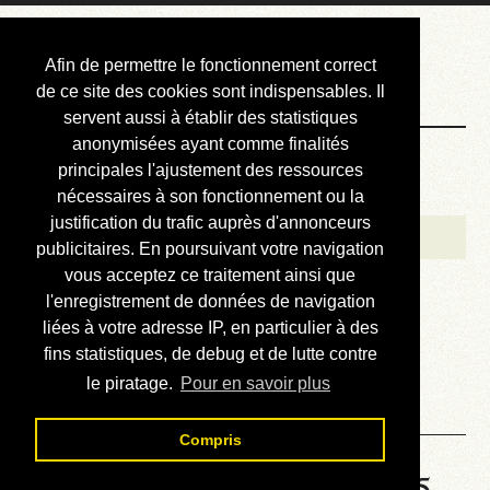
Courbis, « LE »
Afin de permettre le fonctionnement correct
Blog Officiel
de ce site des cookies sont indispensables. Il
servent aussi à établir des statistiques
anonymisées ayant comme finalités
Bienvenue
principales l'ajustement des ressources
Réalisations
nécessaires à son fonctionnement ou la
justification du trafic auprès d'annonceurs
Divers (et d’été)
publicitaires. En poursuivant votre navigation
vous acceptez ce traitement ainsi que
Annonces
l'enregistrement de données de navigation
Liens externes
liées à votre adresse IP, en particulier à des
fins statistiques, de debug et de lutte contre
Téléchargement
le piratage.
Pour en savoir plus
Contact
Compris
Solution de la grille No 1745