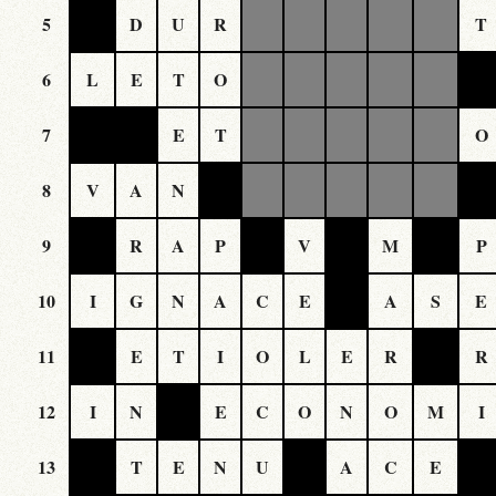
5
D
U
R
T
6
L
E
T
O
7
E
T
O
8
V
A
N
9
R
A
P
V
M
P
10
I
G
N
A
C
E
A
S
E
11
E
T
I
O
L
E
R
R
12
I
N
E
C
O
N
O
M
I
13
T
E
N
U
A
C
E