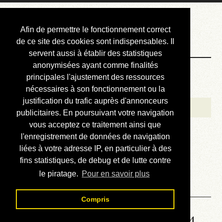
Courbis, « LE »
Afin de permettre le fonctionnement correct
Blog Officiel
de ce site des cookies sont indispensables. Il
servent aussi à établir des statistiques
anonymisées ayant comme finalités
Bienvenue
principales l'ajustement des ressources
Réalisations
nécessaires à son fonctionnement ou la
justification du trafic auprès d'annonceurs
Divers (et d’été)
publicitaires. En poursuivant votre navigation
vous acceptez ce traitement ainsi que
Annonces
l'enregistrement de données de navigation
Liens externes
liées à votre adresse IP, en particulier à des
fins statistiques, de debug et de lutte contre
Téléchargement
le piratage.
Pour en savoir plus
Contact
Compris
Solution de la grille No 1774