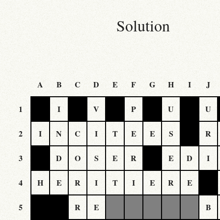
Solution
A
B
C
D
E
F
G
H
I
J
1
I
V
P
U
U
2
I
N
C
I
T
E
E
S
R
3
D
O
S
E
R
E
D
I
4
H
E
R
I
T
I
E
R
E
5
R
E
B