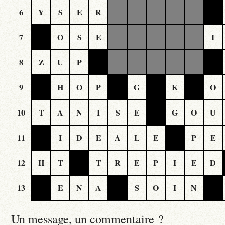
6
Y
S
E
R
7
O
S
E
I
8
Z
U
P
9
H
O
P
G
K
O
10
T
A
N
I
S
E
G
O
U
11
I
D
E
A
L
E
P
E
12
H
T
T
R
E
P
I
E
D
13
E
N
A
S
O
I
N
Un message, un commentaire ?