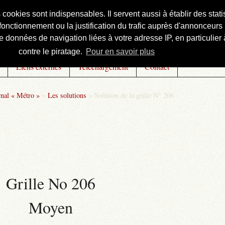
s cookies sont indispensables. Il servent aussi à établir des st
onctionnement ou la justification du trafic auprès d'annonceurs 
 données de navigation liées à votre adresse IP, en particulier à
contre le piratage.
Pour en savoir plus
Liens externes
Téléchargement
Contact
rnal « Métro »
>
Les solutions
>
Solution de la grille N° 206
Grille No 206
Moyen