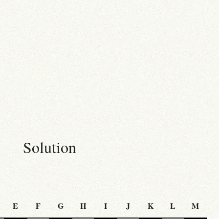
Solution
E
F
G
H
I
J
K
L
M