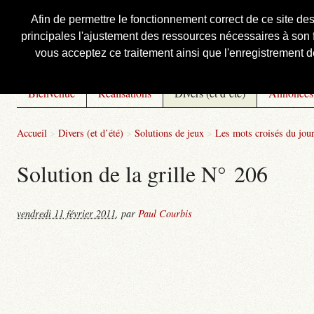
Afin de permettre le fonctionnement correct de ce site de
principales l'ajustement des ressources nécessaires à son f
Courbis, « LE » Blog Officiel
vous acceptez ce traitement ainsi que l'enregistrement de
Bienvenue
Réalisations
Divers (et d’été)
Annonces
Accueil
>
Divers (et d’été)
>
Solutions de jeux
>
Les mots croisés du jou
Solution de la grille N° 206
vendredi 11 février 2011
,
par
Paul Courbis