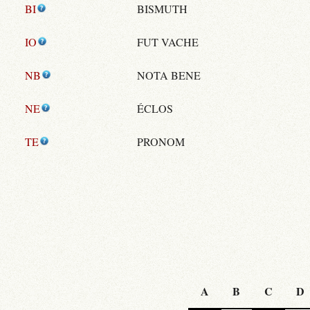
BI
BISMUTH
IO
FUT VACHE
NB
NOTA BENE
NE
ÉCLOS
TE
PRONOM
A
B
C
D