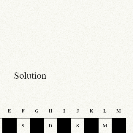
Solution
E
F
G
H
I
J
K
L
M
S
D
S
M