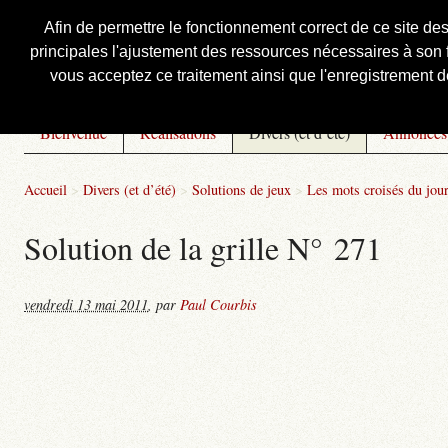
Afin de permettre le fonctionnement correct de ce site de
principales l'ajustement des ressources nécessaires à son f
Courbis, « LE » Blog Officiel
vous acceptez ce traitement ainsi que l'enregistrement de
Bienvenue
Réalisations
Divers (et d’été)
Annonces
Accueil
>
Divers (et d’été)
>
Solutions de jeux
>
Les mots croisés du jou
Solution de la grille N° 271
vendredi 13 mai 2011
,
par
Paul Courbis