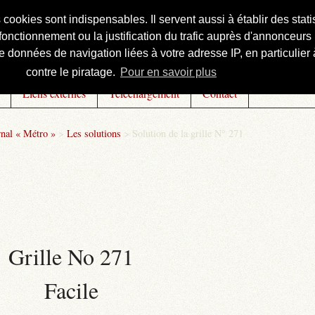
s cookies sont indispensables. Il servent aussi à établir des st
onctionnement ou la justification du trafic auprès d'annonceurs 
 données de navigation liées à votre adresse IP, en particulier à
contre le piratage.
Pour en savoir plus
Liens externes
Téléchargement
Contact
rnal « Métro »
>
Les solutions
>
Solution de la grille N° 271
Grille No 271
Facile