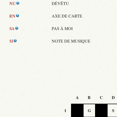
NU
DÉVÊTU
RN
AXE DE CARTE
SA
PAS À MOI
SI
NOTE DE MUSIQUE
A
B
C
D
1
G
S