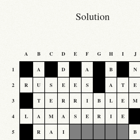
Solution
A
B
C
D
E
F
G
H
I
J
1
A
D
A
B
N
2
R
U
S
E
E
S
A
T
E
3
T
E
R
R
I
B
L
E
M
4
L
A
M
A
S
E
R
I
E
5
R
A
I
B