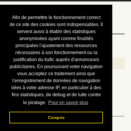
Courbis, « LE »
Afin de permettre le fonctionnement correct
Blog Officiel
de ce site des cookies sont indispensables. Il
servent aussi à établir des statistiques
anonymisées ayant comme finalités
Bienvenue
principales l'ajustement des ressources
Réalisations
nécessaires à son fonctionnement ou la
justification du trafic auprès d'annonceurs
Divers (et d’été)
publicitaires. En poursuivant votre navigation
vous acceptez ce traitement ainsi que
Annonces
l'enregistrement de données de navigation
Liens externes
liées à votre adresse IP, en particulier à des
fins statistiques, de debug et de lutte contre
Téléchargement
le piratage.
Pour en savoir plus
Contact
Compris
Solution de la grille N° 335