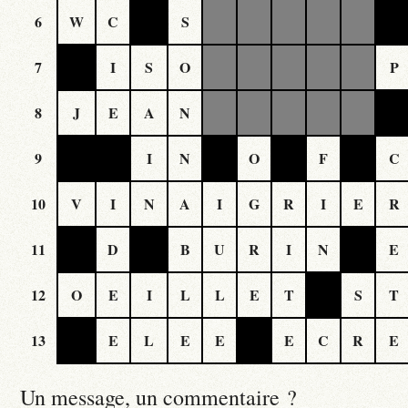
6
W
C
S
7
I
S
O
P
8
J
E
A
N
9
I
N
O
F
C
10
V
I
N
A
I
G
R
I
E
R
11
D
B
U
R
I
N
E
12
O
E
I
L
L
E
T
S
T
13
E
L
E
E
E
C
R
E
Un message, un commentaire ?