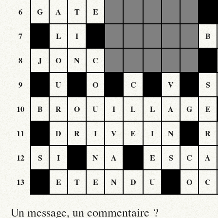
6
G
A
T
E
7
L
I
B
8
J
O
N
C
9
U
O
C
V
S
10
B
R
O
U
I
L
L
A
G
E
11
D
R
I
V
E
I
N
R
12
S
I
N
A
E
S
C
A
13
E
T
E
N
D
U
O
C
Un message, un commentaire ?