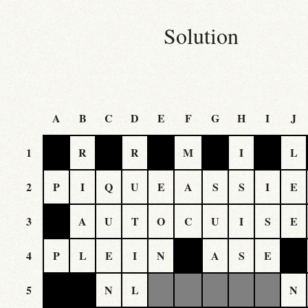
Solution
A
B
C
D
E
F
G
H
I
J
1
R
R
M
I
L
2
P
I
Q
U
E
A
S
S
I
E
3
A
U
T
O
C
U
I
S
E
4
P
L
E
I
N
A
S
E
5
N
L
N