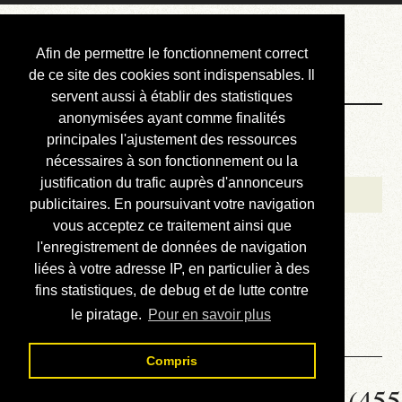
Courbis, « LE »
Afin de permettre le fonctionnement correct
Blog Officiel
de ce site des cookies sont indispensables. Il
servent aussi à établir des statistiques
anonymisées ayant comme finalités
Bienvenue
principales l'ajustement des ressources
Réalisations
nécessaires à son fonctionnement ou la
justification du trafic auprès d'annonceurs
Divers (et d’été)
publicitaires. En poursuivant votre navigation
vous acceptez ce traitement ainsi que
Annonces
l'enregistrement de données de navigation
Liens externes
liées à votre adresse IP, en particulier à des
fins statistiques, de debug et de lutte contre
Téléchargement
le piratage.
Pour en savoir plus
Contact
Compris
Solution de la grille N° 452 (455