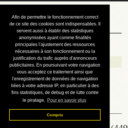
Courbis, « LE »
Afin de permettre le fonctionnement correct
Blog Officiel
de ce site des cookies sont indispensables. Il
servent aussi à établir des statistiques
anonymisées ayant comme finalités
Bienvenue
principales l'ajustement des ressources
Réalisations
nécessaires à son fonctionnement ou la
justification du trafic auprès d'annonceurs
Divers (et d’été)
publicitaires. En poursuivant votre navigation
vous acceptez ce traitement ainsi que
Annonces
l'enregistrement de données de navigation
Liens externes
liées à votre adresse IP, en particulier à des
fins statistiques, de debug et de lutte contre
Téléchargement
le piratage.
Pour en savoir plus
Contact
Compris
Solution de la grille N° 455 (449