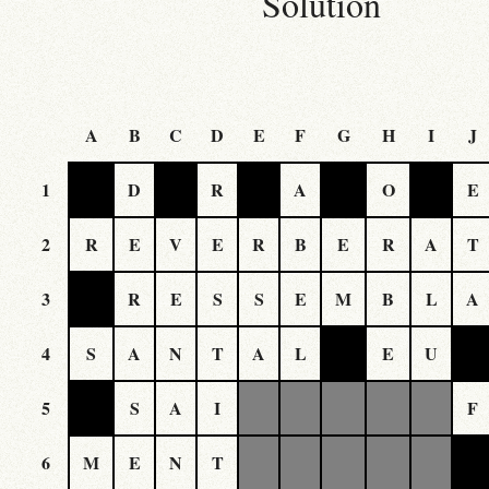
Solution
A
B
C
D
E
F
G
H
I
J
1
D
R
A
O
E
2
R
E
V
E
R
B
E
R
A
T
3
R
E
S
S
E
M
B
L
A
4
S
A
N
T
A
L
E
U
5
S
A
I
F
6
M
E
N
T