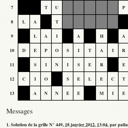
7
T
U
P
8
L
A
T
9
L
A
I
A
H
A
10
D
E
P
O
S
I
T
A
I
R
11
S
I
N
I
S
E
R
E
12
C
I
O
S
E
L
E
C
T
13
A
N
N
E
E
M
I
E
Messages
1.
Solution de la grille N° 449,
18 janvier 2012, 13:04
,
par
patl