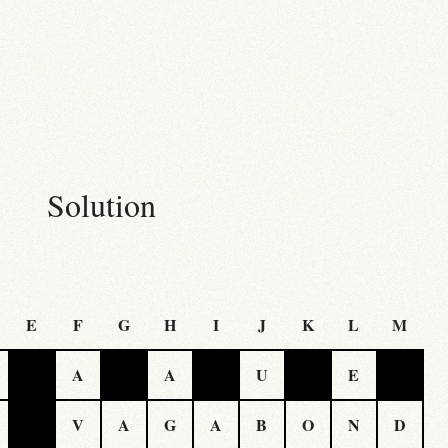
Solution
E
F
G
H
I
J
K
L
M
A
A
U
E
V
A
G
A
B
O
N
D