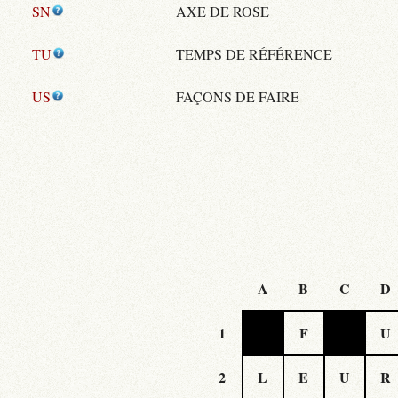
SN
AXE DE ROSE
TU
TEMPS DE RÉFÉRENCE
US
FAÇONS DE FAIRE
A
B
C
D
1
F
U
2
L
E
U
R