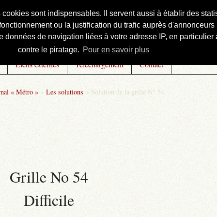
s cookies sont indispensables. Il servent aussi à établir des st
onctionnement ou la justification du trafic auprès d'annonceurs 
 données de navigation liées à votre adresse IP, en particulier à
contre le piratage.
Pour en savoir plus
Liens externes
Téléchargement
Contact
rnal « Métro »
>
Les solutions
>
Solution de la grille N° 54
Grille No 54
Difficile