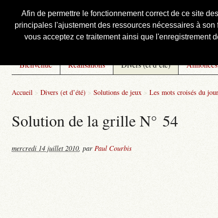
Afin de permettre le fonctionnement correct de ce site de
principales l'ajustement des ressources nécessaires à son f
Courbis, « LE » Blog Officiel
vous acceptez ce traitement ainsi que l'enregistrement de
Bienvenue
Réalisations
Divers (et d’été)
Annonces
Accueil
>
Divers (et d’été)
>
Solutions de jeux
>
Les mots croisés du jou
Solution de la grille N° 54
mercredi 14 juillet 2010
,
par
Paul Courbis