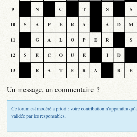
9
N
C
T
S
S
10
S
A
P
E
R
A
A
D
M
11
G
A
L
O
P
E
R
S
12
S
E
C
O
U
E
I
D
13
R
A
T
E
R
A
R
E
Un message, un commentaire ?
Ce forum est modéré a priori : votre contribution n’apparaîtra qu’a
validée par les responsables.