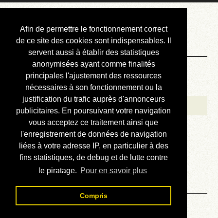
Courbis, « LE »
Afin de permettre le fonctionnement correct
Blog Officiel
de ce site des cookies sont indispensables. Il
servent aussi à établir des statistiques
anonymisées ayant comme finalités
Bienvenue
principales l'ajustement des ressources
Réalisations
nécessaires à son fonctionnement ou la
justification du trafic auprès d'annonceurs
Divers (et d’été)
publicitaires. En poursuivant votre navigation
vous acceptez ce traitement ainsi que
Annonces
l'enregistrement de données de navigation
Liens externes
liées à votre adresse IP, en particulier à des
fins statistiques, de debug et de lutte contre
Téléchargement
le piratage.
Pour en savoir plus
Contact
Compris
Solution de la grille N° 798