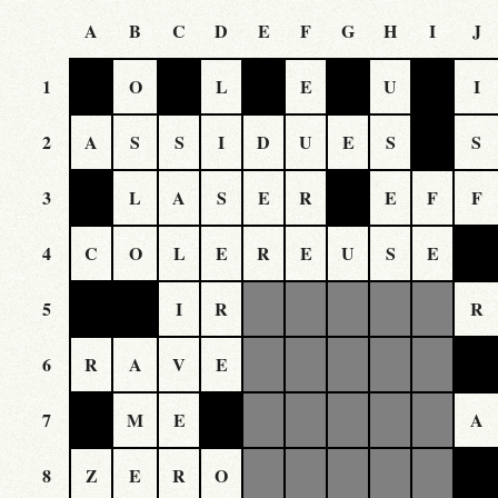
A
B
C
D
E
F
G
H
I
J
1
O
L
E
U
I
2
A
S
S
I
D
U
E
S
S
3
L
A
S
E
R
E
F
F
4
C
O
L
E
R
E
U
S
E
5
I
R
R
6
R
A
V
E
7
M
E
A
8
Z
E
R
O