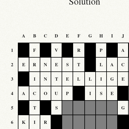
Solution
A
B
C
D
E
F
G
H
I
J
1
F
V
R
P
A
2
E
R
N
E
S
T
L
A
C
3
I
N
T
E
L
L
I
G
E
4
A
C
O
U
P
I
S
E
5
T
S
G
6
K
I
R