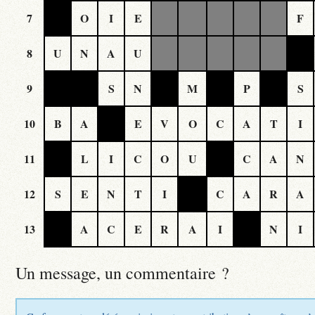
7
O
I
E
F
8
U
N
A
U
9
S
N
M
P
S
10
B
A
E
V
O
C
A
T
I
11
L
I
C
O
U
C
A
N
12
S
E
N
T
I
C
A
R
A
13
A
C
E
R
A
I
N
I
Un message, un commentaire ?