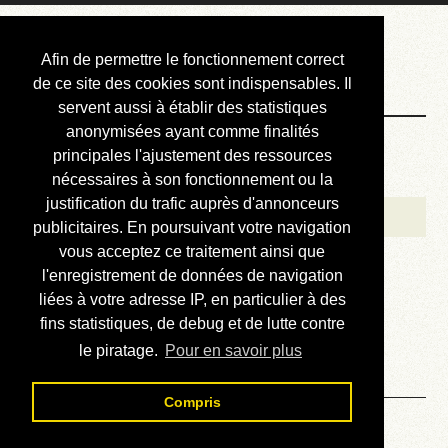
Courbis, « LE »
Afin de permettre le fonctionnement correct
Blog Officiel
de ce site des cookies sont indispensables. Il
servent aussi à établir des statistiques
anonymisées ayant comme finalités
Bienvenue
principales l'ajustement des ressources
Réalisations
nécessaires à son fonctionnement ou la
justification du trafic auprès d'annonceurs
Divers (et d’été)
publicitaires. En poursuivant votre navigation
vous acceptez ce traitement ainsi que
Annonces
l'enregistrement de données de navigation
Liens externes
liées à votre adresse IP, en particulier à des
fins statistiques, de debug et de lutte contre
Téléchargement
le piratage.
Pour en savoir plus
Contact
Compris
Solution de la grille N° 898