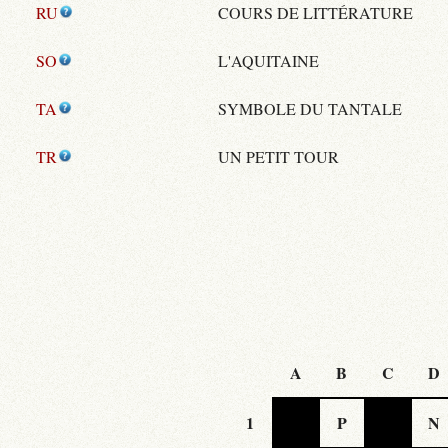
RU
COURS DE LITTÉRATURE
SO
L'AQUITAINE
TA
SYMBOLE DU TANTALE
TR
UN PETIT TOUR
A
B
C
D
1
P
N