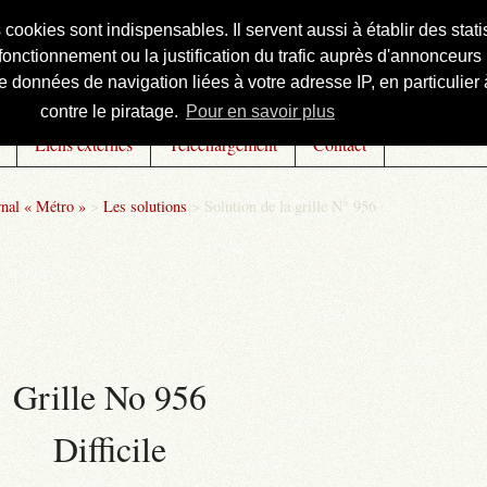
s cookies sont indispensables. Il servent aussi à établir des st
onctionnement ou la justification du trafic auprès d'annonceurs 
 données de navigation liées à votre adresse IP, en particulier à
contre le piratage.
Pour en savoir plus
Liens externes
Téléchargement
Contact
rnal « Métro »
>
Les solutions
>
Solution de la grille N° 956
Grille No 956
Difficile