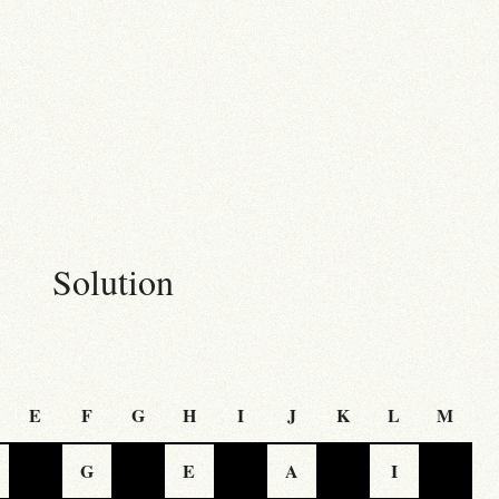
Solution
E
F
G
H
I
J
K
L
M
G
E
A
I