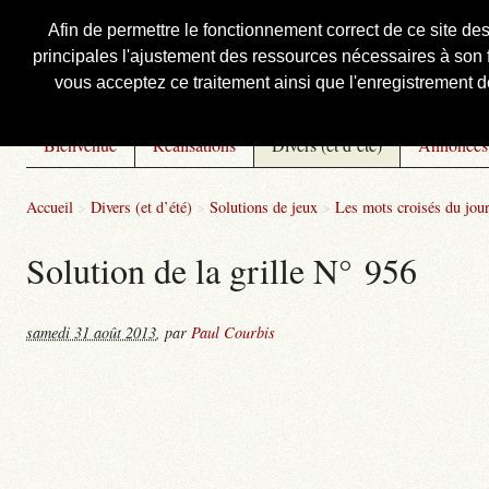
Afin de permettre le fonctionnement correct de ce site de
principales l'ajustement des ressources nécessaires à son f
Courbis, « LE » Blog Officiel
vous acceptez ce traitement ainsi que l'enregistrement de
Bienvenue
Réalisations
Divers (et d’été)
Annonces
Accueil
>
Divers (et d’été)
>
Solutions de jeux
>
Les mots croisés du jou
Solution de la grille N° 956
samedi 31 août 2013
,
par
Paul Courbis