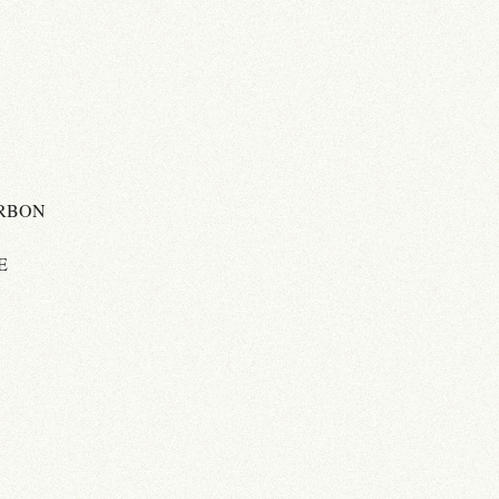
ARBON
E