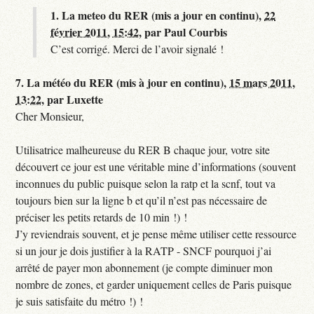
1.
La meteo du RER (mis a jour en continu),
22
février 2011, 15:42
,
par
Paul Courbis
C’est corrigé. Merci de l’avoir signalé !
7.
La météo du RER (mis à jour en continu),
15 mars 2011,
13:22
,
par
Luxette
Cher Monsieur,
Utilisatrice malheureuse du RER B chaque jour, votre site
découvert ce jour est une véritable mine d’informations (souvent
inconnues du public puisque selon la ratp et la scnf, tout va
toujours bien sur la ligne b et qu’il n’est pas nécessaire de
préciser les petits retards de 10 min !) !
J’y reviendrais souvent, et je pense même utiliser cette ressource
si un jour je dois justifier à la RATP - SNCF pourquoi j’ai
arrêté de payer mon abonnement (je compte diminuer mon
nombre de zones, et garder uniquement celles de Paris puisque
je suis satisfaite du métro !) !