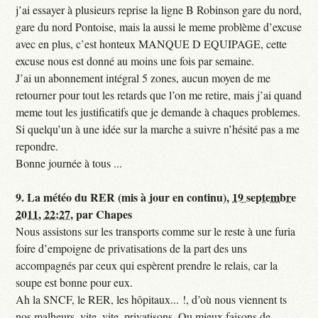
j’ai essayer à plusieurs reprise la ligne B Robinson gare du nord,
gare du nord Pontoise, mais la aussi le meme problème d’excuse
avec en plus, c’est honteux MANQUE D EQUIPAGE, cette
excuse nous est donné au moins une fois par semaine.
J’ai un abonnement intégral 5 zones, aucun moyen de me
retourner pour tout les retards que l’on me retire, mais j’ai quand
meme tout les justificatifs que je demande à chaques problemes.
Si quelqu’un à une idée sur la marche a suivre n’hésité pas a me
repondre.
Bonne journée à tous ...
9.
La météo du RER (mis à jour en continu),
19 septembre
2011, 22:27
,
par
Chapes
Nous assistons sur les transports comme sur le reste à une furia
foire d’empoigne de privatisations de la part des uns
accompagnés par ceux qui espèrent prendre le relais, car la
soupe est bonne pour eux.
Ah la SNCF, le RER, les hôpitaux... !, d’où nous viennent ts
nos malheurs, vite, vite, privatisons. Ou mieux faisons de