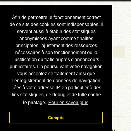
Courbis, « LE »
Afin de permettre le fonctionnement correct
Blog Officiel
de ce site des cookies sont indispensables. Il
servent aussi à établir des statistiques
anonymisées ayant comme finalités
Bienvenue
principales l'ajustement des ressources
Réalisations
nécessaires à son fonctionnement ou la
justification du trafic auprès d'annonceurs
Divers (et d’été)
publicitaires. En poursuivant votre navigation
vous acceptez ce traitement ainsi que
Annonces
l'enregistrement de données de navigation
Liens externes
liées à votre adresse IP, en particulier à des
fins statistiques, de debug et de lutte contre
Téléchargement
le piratage.
Pour en savoir plus
Contact
Compris
La météo du RER (mis à jour