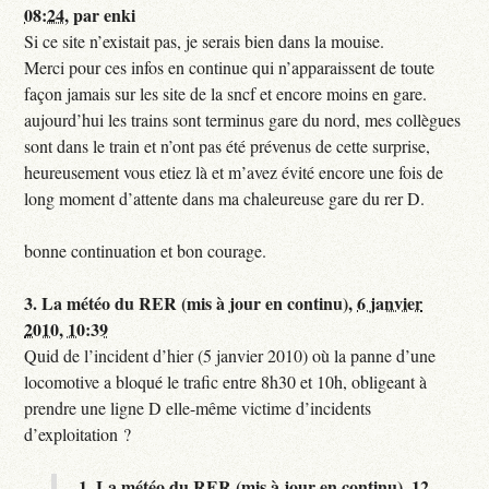
08:24
,
par
enki
Si ce site n’existait pas, je serais bien dans la mouise.
Merci pour ces infos en continue qui n’apparaissent de toute
façon jamais sur les site de la sncf et encore moins en gare.
aujourd’hui les trains sont terminus gare du nord, mes collègues
sont dans le train et n’ont pas été prévenus de cette surprise,
heureusement vous etiez là et m’avez évité encore une fois de
long moment d’attente dans ma chaleureuse gare du rer D.
bonne continuation et bon courage.
3.
La météo du RER (mis à jour en continu),
6 janvier
2010, 10:39
Quid de l’incident d’hier (5 janvier 2010) où la panne d’une
locomotive a bloqué le trafic entre 8h30 et 10h, obligeant à
prendre une ligne D elle-même victime d’incidents
d’exploitation ?
1.
La météo du RER (mis à jour en continu),
12