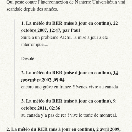
Qui peste contre l’interconnexion de Nanterre Université:un vrai
scandale depuis des années.
1.
La météo du RER (mise à jour en continu),
22
octobre 2007, 12:47
,
par
Paul
Suite à un problème ADSL la mise à jour a été
interrompue....
Désolé
2.
La météo du RER (mise à jour en continu),
14
novembre 2007, 09:04
encore une gréve en france !!!venez vivre au canada
3.
La météo du RER (mise à jour en continu),
9
octobre 2011, 02:36
au canada y’a pas de rer ! vive le trafic de montréal.
2.
La météo du RER (mis à jour en continu),
2 avril 2009,