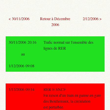
< 30/11/2006
Retour à Décembre
2/12/2006 >
2006
30/11/2006 20:16
Trafic normal sur l'ensemble des
lignes de RER
au
1/12/2006 09:08
1/12/2006 09:14
RER E SNCF
En raison d'un train en panne en gare
des Boullereaux, la circulation
est perturbée.