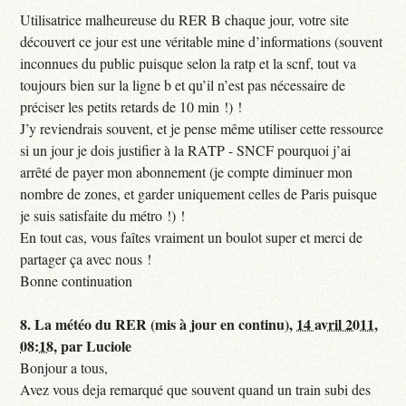
Utilisatrice malheureuse du RER B chaque jour, votre site
découvert ce jour est une véritable mine d’informations (souvent
inconnues du public puisque selon la ratp et la scnf, tout va
toujours bien sur la ligne b et qu’il n’est pas nécessaire de
préciser les petits retards de 10 min !) !
J’y reviendrais souvent, et je pense même utiliser cette ressource
si un jour je dois justifier à la RATP - SNCF pourquoi j’ai
arrêté de payer mon abonnement (je compte diminuer mon
nombre de zones, et garder uniquement celles de Paris puisque
je suis satisfaite du métro !) !
En tout cas, vous faîtes vraiment un boulot super et merci de
partager ça avec nous !
Bonne continuation
8.
La météo du RER (mis à jour en continu),
14 avril 2011,
08:18
,
par
Luciole
Bonjour a tous,
Avez vous deja remarqué que souvent quand un train subi des