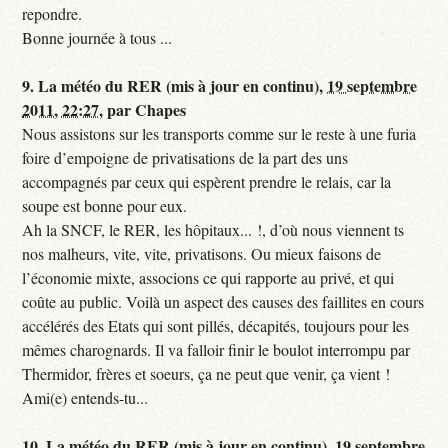
repondre.
Bonne journée à tous ...
9.
La météo du RER (mis à jour en continu),
19 septembre
2011, 22:27
,
par
Chapes
Nous assistons sur les transports comme sur le reste à une furia
foire d’empoigne de privatisations de la part des uns
accompagnés par ceux qui espèrent prendre le relais, car la
soupe est bonne pour eux.
Ah la SNCF, le RER, les hôpitaux... !, d’où nous viennent ts
nos malheurs, vite, vite, privatisons. Ou mieux faisons de
l’économie mixte, associons ce qui rapporte au privé, et qui
coûte au public. Voilà un aspect des causes des faillites en cours
accélérés des Etats qui sont pillés, décapités, toujours pour les
mêmes charognards. Il va falloir finir le boulot interrompu par
Thermidor, frères et soeurs, ça ne peut que venir, ça vient !
Ami(e) entends-tu...
10.
La météo du RER (mis à jour en continu),
19 septembre