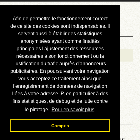
Courbis, « LE »
Afin de permettre le fonctionnement correct
Blog Officiel
de ce site des cookies sont indispensables. Il
servent aussi à établir des statistiques
anonymisées ayant comme finalités
Bienvenue
principales l'ajustement des ressources
Réalisations
nécessaires à son fonctionnement ou la
justification du trafic auprès d'annonceurs
Divers (et d’été)
publicitaires. En poursuivant votre navigation
vous acceptez ce traitement ainsi que
Annonces
l'enregistrement de données de navigation
Liens externes
liées à votre adresse IP, en particulier à des
fins statistiques, de debug et de lutte contre
Téléchargement
le piratage.
Pour en savoir plus
Contact
Compris
La météo du RER (mis à jour