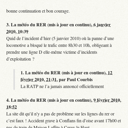
bonne continuation et bon courage.
3.
La météo du RER (mis à jour en continu),
6 janvier
2010, 10:39
Quid de l’incident d’hier (5 janvier 2010) où la panne d’une
locomotive a bloqué le trafic entre 8h30 et 10h, obligeant à
prendre une ligne D elle-même victime d’incidents
d’exploitation ?
1.
La météo du RER (mis à jour en continu),
12
février 2010, 21:31
,
par
Paul Courbis
La RATP ne l’a jamais annoncé officiellement
4.
La météo du RER (mis à jour en continu),
9 février 2010,
18:52
La site dit qu’il n’y a pas de problème sur les lignes du rer or
c’est faux ! Accident grave à Conflans fin d’oise avant 17h00 et
pas de train de Maison Laffite à Cergy le Haut.