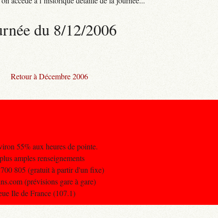
n accède à l’historique détaillé de la journée...
urnée du 8/12/2006
Retour à Décembre 2006
nviron 55% aux heures de pointe.
 plus amples renseignements
0 805 (gratuit à partir d'un fixe)
ins.com (prévisions gare à gare)
leue Ile de France (107.1)