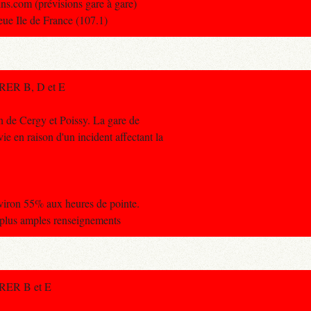
ins.com (prévisions gare à gare)
leue Ile de France (107.1)
s RER B, D et E
n de Cergy et Poissy. La gare de
vie en raison d'un incident affectant la
nviron 55% aux heures de pointe.
 plus amples renseignements
s RER B et E