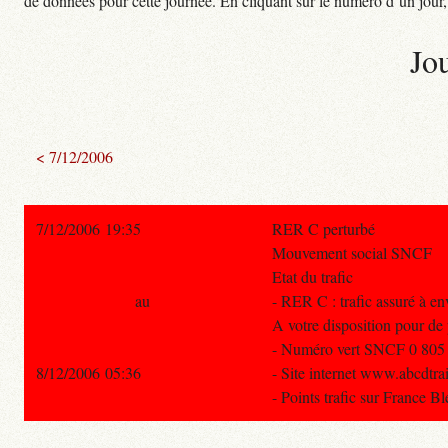
de données pour cette journée. En cliquant sur le numéro d’un jour, o
Jo
< 7/12/2006
7/12/2006 19:35
RER C perturbé
Mouvement social SNCF
Etat du trafic
au
- RER C : trafic assuré à e
A votre disposition pour de
- Numéro vert SNCF 0 805 70
8/12/2006 05:36
- Site internet www.abcdtra
- Points trafic sur France B