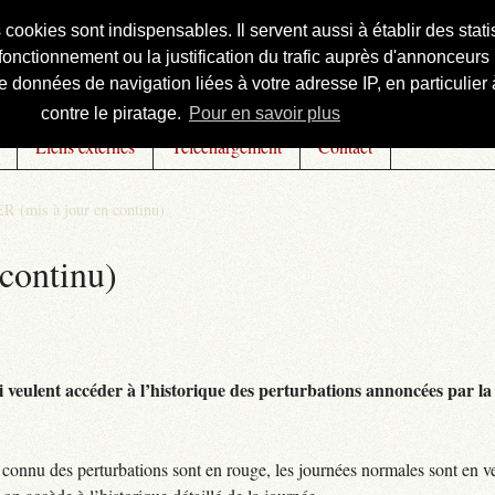
s cookies sont indispensables. Il servent aussi à établir des st
onctionnement ou la justification du trafic auprès d'annonceurs 
 données de navigation liées à votre adresse IP, en particulier à
contre le piratage.
Pour en savoir plus
Liens externes
Téléchargement
Contact
R (mis à jour en continu)
continu)
 veulent accéder à l’historique des perturbations annoncées par la 
connu des perturbations sont en rouge, les journées normales sont en ve