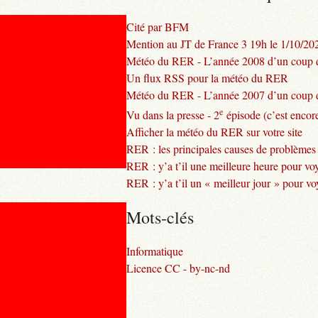
Cité par BFM
Mention au JT de France 3 19h le 1/10/20
Météo du RER - L’année 2008 d’un coup d
Un flux RSS pour la météo du RER
Météo du RER - L’année 2007 d’un coup d
e
Vu dans la presse - 2
épisode (c’est encore
Afficher la météo du RER sur votre site
RER : les principales causes de problèmes
RER : y’a t’il une meilleure heure pour vo
RER : y’a t’il un « meilleur jour » pour v
Mots-clés
Informatique
Licence CC - by-nc-nd