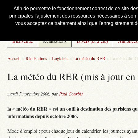
Afin de permettre le fonctionnement correct de ce site de
principales l'ajustement des ressources nécessaires à son f
Courbis, « LE » Blog Officiel
vous acceptez ce traitement ainsi que l'enregistrement de
Bienvenue
Réalisations
Divers (et d’été)
Annonces
Accueil
>
Réalisations
>
Logiciels
>
La météo du RER
>
La météo du RE
La météo du RER (mis à jour en 
mardi 7 novembre 2006
,
par
Paul Courbis
la « météo du RER » est un outil à destination des parisiens qui
informations depuis octobre 2006.
Mode d’emploi : pour chaque jour du calendrier, les journées ayant 