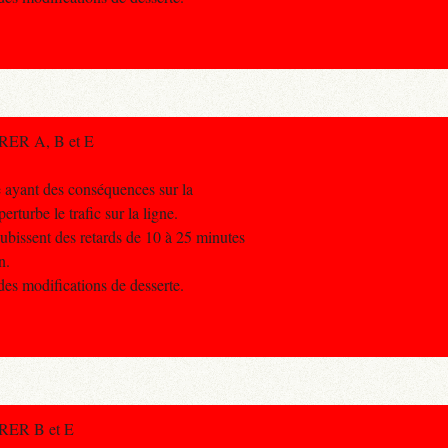
s RER A, B et E
e ayant des conséquences sur la
erturbe le trafic sur la ligne.
ubissent des retards de 10 à 25 minutes
n.
des modifications de desserte.
s RER B et E