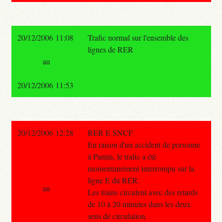
20/12/2006 11:08
Trafic normal sur l'ensemble des
lignes de RER
au
20/12/2006 11:53
20/12/2006 12:28
RER E SNCF
En raison d'un accident de personne
à Pantin, le trafic a été
momentanément interrompu sur la
ligne E du RER.
au
Les trains circulent avec des retards
de 10 à 20 minutes dans les deux
sens de circulation.