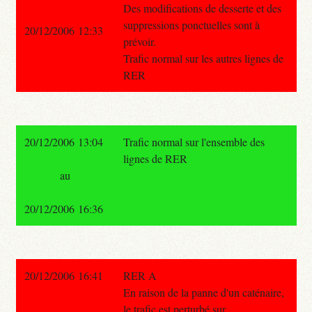
Des modifications de desserte et des
suppressions ponctuelles sont à
20/12/2006 12:33
prévoir.
Trafic normal sur les autres lignes de
RER
20/12/2006 13:04
Trafic normal sur l'ensemble des
lignes de RER
au
20/12/2006 16:36
20/12/2006 16:41
RER A
En raison de la panne d'un caténaire,
le trafic est perturbé sur