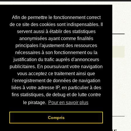
Courbis, « LE »
Afin de permettre le fonctionnement correct
Blog Officiel
de ce site des cookies sont indispensables. Il
servent aussi à établir des statistiques
anonymisées ayant comme finalités
Bienvenue
principales l'ajustement des ressources
Réalisations
nécessaires à son fonctionnement ou la
justification du trafic auprès d'annonceurs
Divers (et d’été)
publicitaires. En poursuivant votre navigation
vous acceptez ce traitement ainsi que
Annonces
l'enregistrement de données de navigation
Liens externes
liées à votre adresse IP, en particulier à des
fins statistiques, de debug et de lutte contre
Téléchargement
le piratage.
Pour en savoir plus
Contact
Compris
La météo du RER (mis à jour