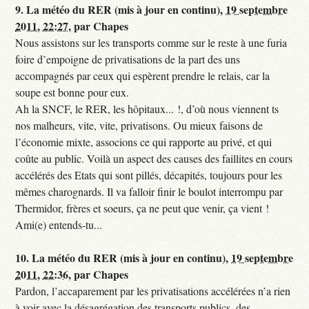
9.
La météo du RER (mis à jour en continu),
19 septembre
2011, 22:27
,
par
Chapes
Nous assistons sur les transports comme sur le reste à une furia
foire d’empoigne de privatisations de la part des uns
accompagnés par ceux qui espèrent prendre le relais, car la
soupe est bonne pour eux.
Ah la SNCF, le RER, les hôpitaux... !, d’où nous viennent ts
nos malheurs, vite, vite, privatisons. Ou mieux faisons de
l’économie mixte, associons ce qui rapporte au privé, et qui
coûte au public. Voilà un aspect des causes des faillites en cours
accélérés des Etats qui sont pillés, décapités, toujours pour les
mêmes charognards. Il va falloir finir le boulot interrompu par
Thermidor, frères et soeurs, ça ne peut que venir, ça vient !
Ami(e) entends-tu...
10.
La météo du RER (mis à jour en continu),
19 septembre
2011, 22:36
,
par
Chapes
Pardon, l’accaparement par les privatisations accélérées n’a rien
à voir avec la désagrégation des transports publics, des