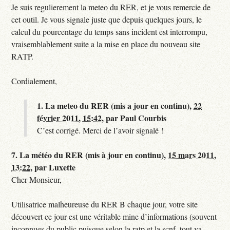
Je suis regulierement la meteo du RER, et je vous remercie de
cet outil. Je vous signale juste que depuis quelques jours, le
calcul du pourcentage du temps sans incident est interrompu,
vraisemblablement suite a la mise en place du nouveau site
RATP.
Cordialement,
1.
La meteo du RER (mis a jour en continu),
22
février 2011, 15:42
,
par
Paul Courbis
C’est corrigé. Merci de l’avoir signalé !
7.
La météo du RER (mis à jour en continu),
15 mars 2011,
13:22
,
par
Luxette
Cher Monsieur,
Utilisatrice malheureuse du RER B chaque jour, votre site
découvert ce jour est une véritable mine d’informations (souvent
inconnues du public puisque selon la ratp et la scnf, tout va