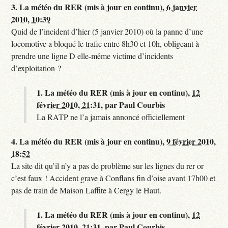
3.
La météo du RER (mis à jour en continu),
6 janvier
2010, 10:39
Quid de l’incident d’hier (5 janvier 2010) où la panne d’une
locomotive a bloqué le trafic entre 8h30 et 10h, obligeant à
prendre une ligne D elle-même victime d’incidents
d’exploitation ?
1.
La météo du RER (mis à jour en continu),
12
février 2010, 21:31
,
par
Paul Courbis
La RATP ne l’a jamais annoncé officiellement
4.
La météo du RER (mis à jour en continu),
9 février 2010,
18:52
La site dit qu’il n’y a pas de problème sur les lignes du rer or
c’est faux ! Accident grave à Conflans fin d’oise avant 17h00 et
pas de train de Maison Laffite à Cergy le Haut.
1.
La météo du RER (mis à jour en continu),
12
février 2010, 21:31
,
par
Paul Courbis