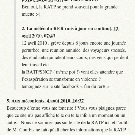
Ben oui, la RATP se prend souvent pour la grande
muette :-(
2.
La météo du RER (mis à jour en continu),
12
avril 2010, 07:43
12 avril 2010 , grève depuis 6 jours encore une journée
perturbée, une réunion annulée, des voyageurs stressés,
des étudiants qui ratent leurs cours, des gens qui perdent
leur travail etc..
la RATP/SNCF ( m^me pot !) vont elles attendre que
l’exaspération se transforme en violence ?
témoignez sur le site facebook « fan du rerB »
5.
Aux mécontents,
4 août 2010, 16:37
Beaucoup d’entre vous me font rire ! Vous vous plaignez parce
que ce site n’a pas affiché telle ou telle info à un moment ou un
autre... Nous ne sommes pas sur le site de la RATP ici, et l’outil
de M. Courbis ne fait qu’afficher les informations que la RATP