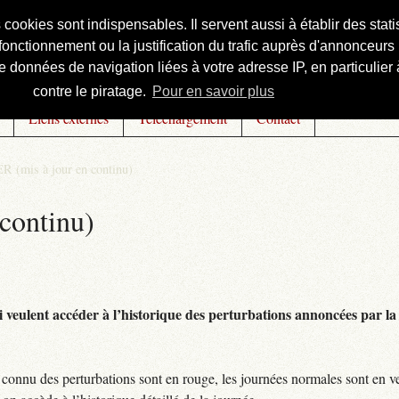
s cookies sont indispensables. Il servent aussi à établir des st
onctionnement ou la justification du trafic auprès d'annonceurs 
 données de navigation liées à votre adresse IP, en particulier à
contre le piratage.
Pour en savoir plus
Liens externes
Téléchargement
Contact
R (mis à jour en continu)
continu)
 veulent accéder à l’historique des perturbations annoncées par la 
connu des perturbations sont en rouge, les journées normales sont en ve