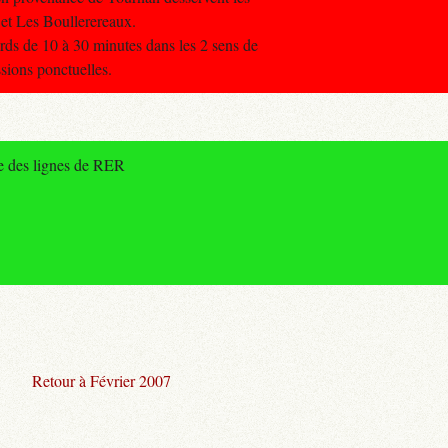
 et Les Boullerereaux.
ards de 10 à 30 minutes dans les 2 sens de
ssions ponctuelles.
le des lignes de RER
Retour à Février 2007