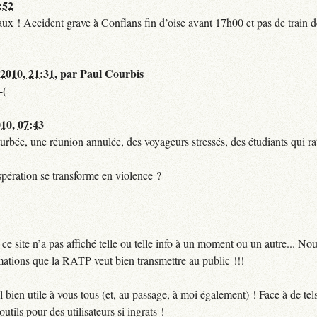
:52
t faux ! Accident grave à Conflans fin d’oise avant 17h00 et pas de train
 2010, 21:31
,
par
Paul Courbis
-(
010, 07:43
urbée, une réunion annulée, des voyageurs stressés, des étudiants qui ra
pération se transforme en violence ?
 site n’a pas affiché telle ou telle info à un moment ou un autre... No
ormations que la RATP veut bien transmettre au public !!!
bien utile à vous tous (et, au passage, à moi également) ! Face à de te
utils pour des utilisateurs si ingrats !