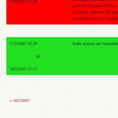
17/2/2007 05:34
gares de Nogent le Perreux
Les trains subissent des ret
circulation avec des suppre
17/2/2007 05:39
Trafic normal sur l'ensemb
au
18/2/2007 11:13
< 16/2/2007