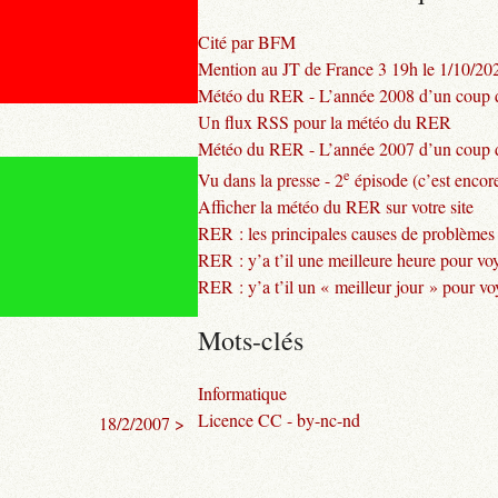
Cité par BFM
Mention au JT de France 3 19h le 1/10/20
Météo du RER - L’année 2008 d’un coup d
Un flux RSS pour la météo du RER
Météo du RER - L’année 2007 d’un coup d
e
Vu dans la presse - 2
épisode (c’est encore
Afficher la météo du RER sur votre site
RER : les principales causes de problèmes
RER : y’a t’il une meilleure heure pour vo
RER : y’a t’il un « meilleur jour » pour v
Mots-clés
Informatique
Licence CC - by-nc-nd
18/2/2007 >