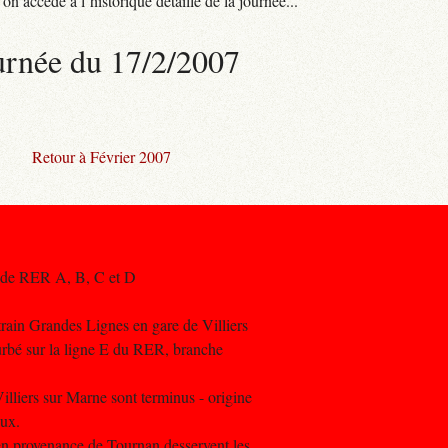
n accède à l’historique détaillé de la journée...
urnée du 17/2/2007
Retour à Février 2007
es de RER A, B, C et D
train Grandes Lignes en gare de Villiers
turbé sur la ligne E du RER, branche
Villiers sur Marne sont terminus - origine
ux.
 en provenance de Tournan desservent les