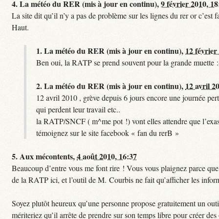
4.
La météo du RER (mis à jour en continu),
9 février 2010, 18
La site dit qu’il n’y a pas de problème sur les lignes du rer or c’es
Haut.
1.
La météo du RER (mis à jour en continu),
12 février
Ben oui, la RATP se prend souvent pour la grande muette :
2.
La météo du RER (mis à jour en continu),
12 avril 2
12 avril 2010 , grève depuis 6 jours encore une journée pert
qui perdent leur travail etc..
la RATP/SNCF ( m^me pot !) vont elles attendre que l’exas
témoignez sur le site facebook « fan du rerB »
5.
Aux mécontents,
4 août 2010, 16:37
Beaucoup d’entre vous me font rire ! Vous vous plaignez parce que ce
de la RATP ici, et l’outil de M. Courbis ne fait qu’afficher les inf
Soyez plutôt heureux qu’une personne propose gratuitement un outil 
mériteriez qu’il arrête de prendre sur son temps libre pour créer des o