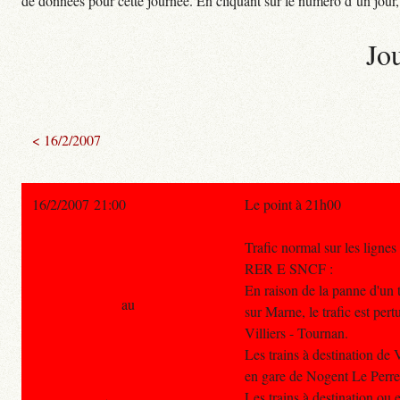
de données pour cette journée. En cliquant sur le numéro d’un jour, o
Jo
< 16/2/2007
16/2/2007 21:00
Le point à 21h00
Trafic normal sur les lign
RER E SNCF :
En raison de la panne d'un 
au
sur Marne, le trafic est per
Villiers - Tournan.
Les trains à destination de 
en gare de Nogent Le Perre
Les trains à destination ou