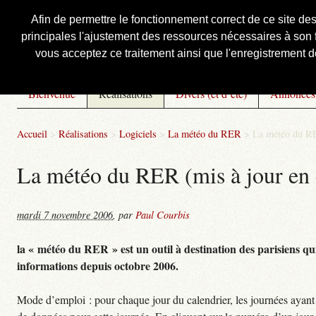
Afin de permettre le fonctionnement correct de ce site de
principales l'ajustement des ressources nécessaires à son f
Courbis, « LE » Blog Officiel
vous acceptez ce traitement ainsi que l'enregistrement de
Bienvenue
Réalisations
Divers (et d’été)
Annonces
Accueil
>
Réalisations
>
Logiciels
>
La météo du RER
>
La météo du RE
La météo du RER (mis à jour en 
mardi 7 novembre 2006
,
par
Paul Courbis
la « météo du RER » est un outil à destination des parisiens qui
informations depuis octobre 2006.
Mode d’emploi : pour chaque jour du calendrier, les journées ayant 