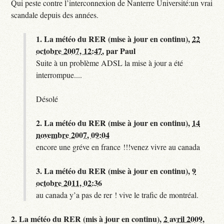
Qui peste contre l’interconnexion de Nanterre Université:un vrai
scandale depuis des années.
1.
La météo du RER (mise à jour en continu),
22
octobre 2007, 12:47
,
par
Paul
Suite à un problème ADSL la mise à jour a été
interrompue....
Désolé
2.
La météo du RER (mise à jour en continu),
14
novembre 2007, 09:04
encore une gréve en france !!!venez vivre au canada
3.
La météo du RER (mise à jour en continu),
9
octobre 2011, 02:36
au canada y’a pas de rer ! vive le trafic de montréal.
2.
La météo du RER (mis à jour en continu),
2 avril 2009,