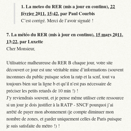
1.
La meteo du RER (mis a jour en continu),
22
février 2011, 15:42
,
par
Paul Courbis
C’est corrigé. Merci de l’avoir signalé !
7.
La météo du RER (mis à jour en continu),
15 mars 2011,
13:22
,
par
Luxette
Cher Monsieur,
Utilisatrice malheureuse du RER B chaque jour, votre site
découvert ce jour est une véritable mine d’informations (souvent
inconnues du public puisque selon la ratp et la scnf, tout va
toujours bien sur la ligne b et qu’il n’est pas nécessaire de
préciser les petits retards de 10 min !) !
J’y reviendrais souvent, et je pense même utiliser cette ressource
si un jour je dois justifier à la RATP - SNCF pourquoi j’ai
arrêté de payer mon abonnement (je compte diminuer mon
nombre de zones, et garder uniquement celles de Paris puisque
je suis satisfaite du métro !) !