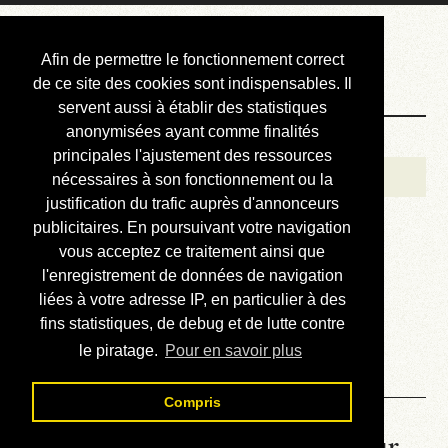
Courbis, « LE »
Afin de permettre le fonctionnement correct
Blog Officiel
de ce site des cookies sont indispensables. Il
servent aussi à établir des statistiques
anonymisées ayant comme finalités
Bienvenue
principales l'ajustement des ressources
Réalisations
nécessaires à son fonctionnement ou la
justification du trafic auprès d'annonceurs
Divers (et d’été)
publicitaires. En poursuivant votre navigation
vous acceptez ce traitement ainsi que
Annonces
l'enregistrement de données de navigation
Liens externes
liées à votre adresse IP, en particulier à des
fins statistiques, de debug et de lutte contre
Téléchargement
le piratage.
Pour en savoir plus
Contact
Compris
La météo du RER (mis à jour