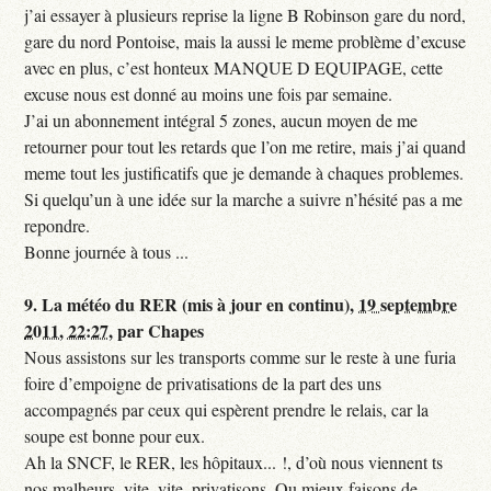
j’ai essayer à plusieurs reprise la ligne B Robinson gare du nord,
gare du nord Pontoise, mais la aussi le meme problème d’excuse
avec en plus, c’est honteux MANQUE D EQUIPAGE, cette
excuse nous est donné au moins une fois par semaine.
J’ai un abonnement intégral 5 zones, aucun moyen de me
retourner pour tout les retards que l’on me retire, mais j’ai quand
meme tout les justificatifs que je demande à chaques problemes.
Si quelqu’un à une idée sur la marche a suivre n’hésité pas a me
repondre.
Bonne journée à tous ...
9.
La météo du RER (mis à jour en continu),
19 septembre
2011, 22:27
,
par
Chapes
Nous assistons sur les transports comme sur le reste à une furia
foire d’empoigne de privatisations de la part des uns
accompagnés par ceux qui espèrent prendre le relais, car la
soupe est bonne pour eux.
Ah la SNCF, le RER, les hôpitaux... !, d’où nous viennent ts
nos malheurs, vite, vite, privatisons. Ou mieux faisons de