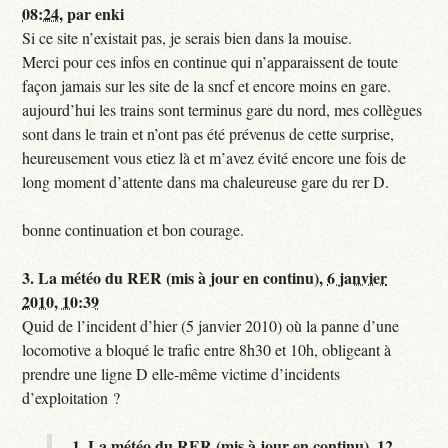
08:24
,
par
enki
Si ce site n’existait pas, je serais bien dans la mouise.
Merci pour ces infos en continue qui n’apparaissent de toute
façon jamais sur les site de la sncf et encore moins en gare.
aujourd’hui les trains sont terminus gare du nord, mes collègues
sont dans le train et n’ont pas été prévenus de cette surprise,
heureusement vous etiez là et m’avez évité encore une fois de
long moment d’attente dans ma chaleureuse gare du rer D.
bonne continuation et bon courage.
3.
La météo du RER (mis à jour en continu),
6 janvier
2010, 10:39
Quid de l’incident d’hier (5 janvier 2010) où la panne d’une
locomotive a bloqué le trafic entre 8h30 et 10h, obligeant à
prendre une ligne D elle-même victime d’incidents
d’exploitation ?
1.
La météo du RER (mis à jour en continu),
12