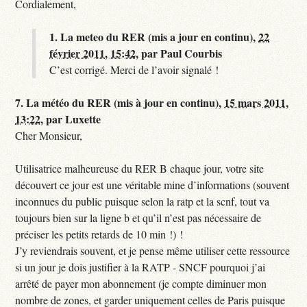
Cordialement,
1.
La meteo du RER (mis a jour en continu),
22
février 2011, 15:42
,
par
Paul Courbis
C’est corrigé. Merci de l’avoir signalé !
7.
La météo du RER (mis à jour en continu),
15 mars 2011,
13:22
,
par
Luxette
Cher Monsieur,
Utilisatrice malheureuse du RER B chaque jour, votre site
découvert ce jour est une véritable mine d’informations (souvent
inconnues du public puisque selon la ratp et la scnf, tout va
toujours bien sur la ligne b et qu’il n’est pas nécessaire de
préciser les petits retards de 10 min !) !
J’y reviendrais souvent, et je pense même utiliser cette ressource
si un jour je dois justifier à la RATP - SNCF pourquoi j’ai
arrêté de payer mon abonnement (je compte diminuer mon
nombre de zones, et garder uniquement celles de Paris puisque