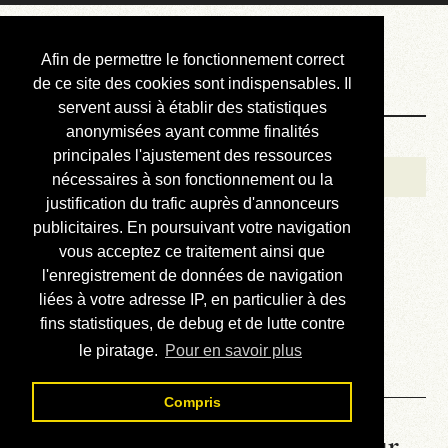
Courbis, « LE »
Afin de permettre le fonctionnement correct
Blog Officiel
de ce site des cookies sont indispensables. Il
servent aussi à établir des statistiques
anonymisées ayant comme finalités
Bienvenue
principales l'ajustement des ressources
Réalisations
nécessaires à son fonctionnement ou la
justification du trafic auprès d'annonceurs
Divers (et d’été)
publicitaires. En poursuivant votre navigation
vous acceptez ce traitement ainsi que
Annonces
l'enregistrement de données de navigation
Liens externes
liées à votre adresse IP, en particulier à des
fins statistiques, de debug et de lutte contre
Téléchargement
le piratage.
Pour en savoir plus
Contact
Compris
La météo du RER (mis à jour