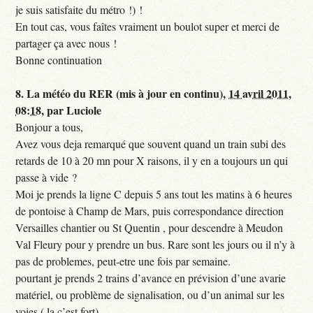
je suis satisfaite du métro !) !
En tout cas, vous faîtes vraiment un boulot super et merci de
partager ça avec nous !
Bonne continuation
8.
La météo du RER (mis à jour en continu),
14 avril 2011,
08:18
,
par
Luciole
Bonjour a tous,
Avez vous deja remarqué que souvent quand un train subi des
retards de 10 à 20 mn pour X raisons, il y en a toujours un qui
passe à vide ?
Moi je prends la ligne C depuis 5 ans tout les matins à 6 heures
de pontoise à Champ de Mars, puis correspondance direction
Versailles chantier ou St Quentin , pour descendre à Meudon
Val Fleury pour y prendre un bus. Rare sont les jours ou il n’y à
pas de problemes, peut-etre une fois par semaine.
pourtant je prends 2 trains d’avance en prévision d’une avarie
matériel, ou problème de signalisation, ou d’un animal sur les
voies,( la c’est fort)