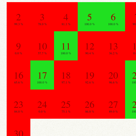
2
3
4
5
6
99.3 %
78.0 %
81.1 %
100.0 %
100.0 %
90
9
10
11
12
13
0.0 %
57.7 %
100.0 %
90.4 %
36.2 %
0
16
17
18
19
20
65.6 %
100.0 %
97.1 %
92.6 %
96.6 %
10
23
24
25
26
27
84.0 %
0.0 %
75.1 %
86.8 %
89.0 %
10
30