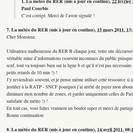
1.
La meteo du RER (mis a jour en continu),
22 février
Paul Courbis
C’est corrigé. Merci de l’avoir signalé !
7.
La météo du RER (mis à jour en continu),
15 mars 2011, 13
Cher Monsieur,
Utilisatrice malheureuse du RER B chaque jour, votre site découvert
véritable mine d’informations (souvent inconnues du public puisque s
scnf, tout va toujours bien sur la ligne b et qu’il n’est pas nécessaire
petits retards de 10 min !) !
J’y reviendrais souvent, et je pense même utiliser cette ressource si u
justifier à la RATP - SNCF pourquoi j’ai arrêté de payer mon abon
diminuer mon nombre de zones, et garder uniquement celles de Pari
satisfaite du métro !) !
En tout cas, vous faîtes vraiment un boulot super et merci de partag
Bonne continuation
8.
La météo du RER (mis à jour en continu),
14 avril 2011, 08: