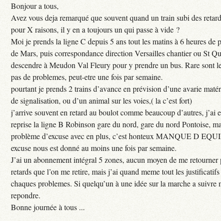
Bonjour a tous,
Avez vous deja remarqué que souvent quand un train subi des retar
pour X raisons, il y en a toujours un qui passe à vide ?
Moi je prends la ligne C depuis 5 ans tout les matins à 6 heures de
de Mars, puis correspondance direction Versailles chantier ou St Qu
descendre à Meudon Val Fleury pour y prendre un bus. Rare sont les
pas de problemes, peut-etre une fois par semaine.
pourtant je prends 2 trains d’avance en prévision d’une avarie maté
de signalisation, ou d’un animal sur les voies,( la c’est fort)
j’arrive souvent en retard au boulot comme beaucoup d’autres, j’ai e
reprise la ligne B Robinson gare du nord, gare du nord Pontoise, ma
problème d’excuse avec en plus, c’est honteux MANQUE D EQUI
excuse nous est donné au moins une fois par semaine.
J’ai un abonnement intégral 5 zones, aucun moyen de me retourner p
retards que l’on me retire, mais j’ai quand meme tout les justificati
chaques problemes. Si quelqu’un à une idée sur la marche a suivre 
repondre.
Bonne journée à tous ...