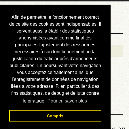
Courbis, « LE »
Afin de permettre le fonctionnement correct
Blog Officiel
de ce site des cookies sont indispensables. Il
servent aussi à établir des statistiques
anonymisées ayant comme finalités
Bienvenue
principales l'ajustement des ressources
Réalisations
nécessaires à son fonctionnement ou la
justification du trafic auprès d'annonceurs
Divers (et d’été)
publicitaires. En poursuivant votre navigation
vous acceptez ce traitement ainsi que
Annonces
l'enregistrement de données de navigation
Liens externes
liées à votre adresse IP, en particulier à des
fins statistiques, de debug et de lutte contre
Téléchargement
le piratage.
Pour en savoir plus
Contact
Compris
La météo du RER (mis à jour en 