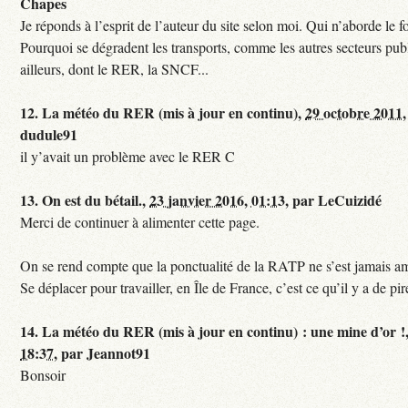
Chapes
Je réponds à l’esprit de l’auteur du site selon moi. Qui n’aborde le f
Pourquoi se dégradent les transports, comme les autres secteurs pub
ailleurs, dont le RER, la SNCF...
12.
La météo du RER (mis à jour en continu),
29 octobre 2011,
dudule91
il y’avait un problème avec le RER C
13.
On est du bétail.,
23 janvier 2016, 01:13
,
par
LeCuizidé
Merci de continuer à alimenter cette page.
On se rend compte que la ponctualité de la RATP ne s’est jamais am
Se déplacer pour travailler, en Île de France, c’est ce qu’il y a de pir
14.
La météo du RER (mis à jour en continu) : une mine d’or !
18:37
,
par
Jeannot91
Bonsoir