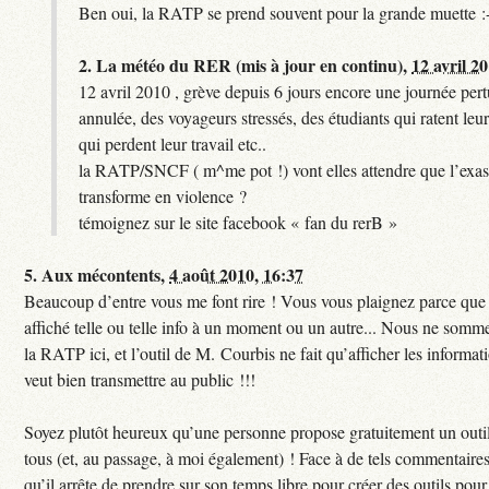
Ben oui, la RATP se prend souvent pour la grande muette :
2.
La météo du RER (mis à jour en continu),
12 avril 2
12 avril 2010 , grève depuis 6 jours encore une journée per
annulée, des voyageurs stressés, des étudiants qui ratent leu
qui perdent leur travail etc..
la RATP/SNCF ( m^me pot !) vont elles attendre que l’exas
transforme en violence ?
témoignez sur le site facebook « fan du rerB »
5.
Aux mécontents,
4 août 2010, 16:37
Beaucoup d’entre vous me font rire ! Vous vous plaignez parce que c
affiché telle ou telle info à un moment ou un autre... Nous ne sommes
la RATP ici, et l’outil de M. Courbis ne fait qu’afficher les inform
veut bien transmettre au public !!!
Soyez plutôt heureux qu’une personne propose gratuitement un outil
tous (et, au passage, à moi également) ! Face à de tels commentaires
qu’il arrête de prendre sur son temps libre pour créer des outils pour 