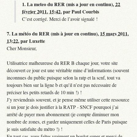
1.
La meteo du RER (mis a jour en continu),
22
février 2011, 15:42
,
par
Paul Courbis
C’est corrigé. Merci de l’avoir signalé !
7.
La météo du RER (mis à jour en continu),
15 mars 2011,
13:22
,
par
Luxette
Cher Monsieur,
Utilisatrice malheureuse du RER B chaque jour, votre site
découvert ce jour est une véritable mine d’informations (souvent
inconnues du public puisque selon la ratp et la scnf, tout va
toujours bien sur la ligne b et qu’il n’est pas nécessaire de
préciser les petits retards de 10 min !) !
J’y reviendrais souvent, et je pense même utiliser cette ressource
si un jour je dois justifier à la RATP - SNCF pourquoi j’ai
arrêté de payer mon abonnement (je compte diminuer mon
nombre de zones, et garder uniquement celles de Paris puisque
je suis satisfaite du métro !) !
En tout cas, vous faîtes vraiment un boulot super et merci de