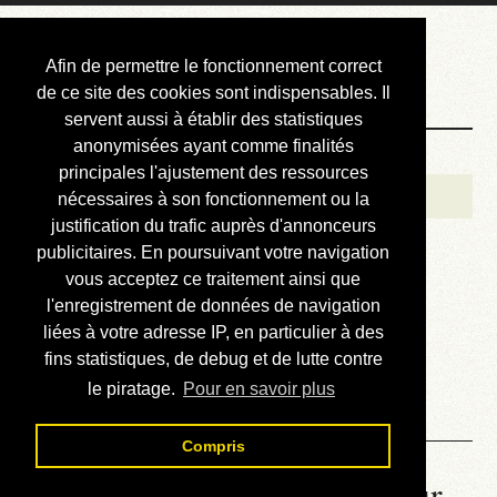
Courbis, « LE »
Afin de permettre le fonctionnement correct
Blog Officiel
de ce site des cookies sont indispensables. Il
servent aussi à établir des statistiques
anonymisées ayant comme finalités
Bienvenue
principales l'ajustement des ressources
Réalisations
nécessaires à son fonctionnement ou la
justification du trafic auprès d'annonceurs
Divers (et d’été)
publicitaires. En poursuivant votre navigation
vous acceptez ce traitement ainsi que
Annonces
l'enregistrement de données de navigation
Liens externes
liées à votre adresse IP, en particulier à des
fins statistiques, de debug et de lutte contre
Téléchargement
le piratage.
Pour en savoir plus
Contact
Compris
La météo du RER (mis à jour