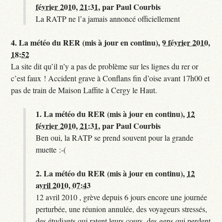
février 2010, 21:31
,
par
Paul Courbis
La RATP ne l’a jamais annoncé officiellement
4.
La météo du RER (mis à jour en continu),
9 février 2010,
18:52
La site dit qu’il n’y a pas de problème sur les lignes du rer or
c’est faux ! Accident grave à Conflans fin d’oise avant 17h00 et
pas de train de Maison Laffite à Cergy le Haut.
1.
La météo du RER (mis à jour en continu),
12
février 2010, 21:31
,
par
Paul Courbis
Ben oui, la RATP se prend souvent pour la grande
muette :-(
2.
La météo du RER (mis à jour en continu),
12
avril 2010, 07:43
12 avril 2010 , grève depuis 6 jours encore une journée
perturbée, une réunion annulée, des voyageurs stressés,
des étudiants qui ratent leurs cours, des gens qui perdent