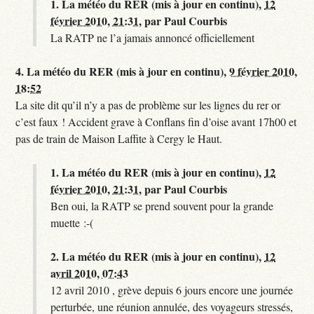
1.
La météo du RER (mis à jour en continu),
12
février 2010, 21:31
,
par
Paul Courbis
La RATP ne l’a jamais annoncé officiellement
4.
La météo du RER (mis à jour en continu),
9 février 2010,
18:52
La site dit qu’il n’y a pas de problème sur les lignes du rer or
c’est faux ! Accident grave à Conflans fin d’oise avant 17h00 et
pas de train de Maison Laffite à Cergy le Haut.
1.
La météo du RER (mis à jour en continu),
12
février 2010, 21:31
,
par
Paul Courbis
Ben oui, la RATP se prend souvent pour la grande
muette :-(
2.
La météo du RER (mis à jour en continu),
12
avril 2010, 07:43
12 avril 2010 , grève depuis 6 jours encore une journée
perturbée, une réunion annulée, des voyageurs stressés,