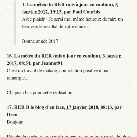
1.
La météo du RER (mis à jour en continu),
3
janvier 2017, 19:13
,
par
Paul Courbis
Avec plaisir ! Je serai moi même heureux de faire un
lien vers le résultat de votre étude...
Bonne année 2017
16.
La météo du RER (mis à jour en continu),
3 janvier
2017, 08:54
,
par
Jeannot91
C’est un travail de malade, connotation positive à ma
remarque...
Chapeau bas pour cette réalisation
17.
RER B le blog d’en face,
17 janvier 2018, 08:13
,
par
Dren
Bonjour,
Désolé de poster ici un sujet qui peut paraitre hors sujet : le blog