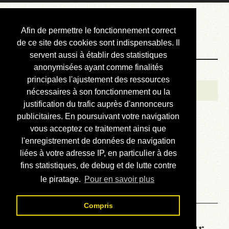
Courbis, « LE »
Afin de permettre le fonctionnement correct
Blog Officiel
de ce site des cookies sont indispensables. Il
servent aussi à établir des statistiques
anonymisées ayant comme finalités
Bienvenue
principales l'ajustement des ressources
Réalisations
nécessaires à son fonctionnement ou la
justification du trafic auprès d'annonceurs
Divers (et d’été)
publicitaires. En poursuivant votre navigation
vous acceptez ce traitement ainsi que
Annonces
l'enregistrement de données de navigation
Liens externes
liées à votre adresse IP, en particulier à des
fins statistiques, de debug et de lutte contre
Téléchargement
le piratage.
Pour en savoir plus
Contact
Compris
La météo du RER (mis à jour