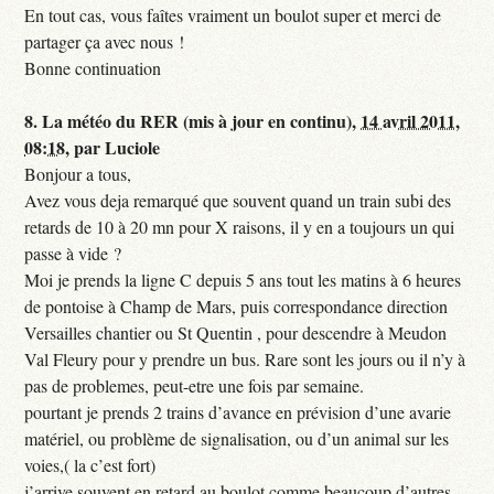
En tout cas, vous faîtes vraiment un boulot super et merci de
partager ça avec nous !
Bonne continuation
8.
La météo du RER (mis à jour en continu),
14 avril 2011,
08:18
,
par
Luciole
Bonjour a tous,
Avez vous deja remarqué que souvent quand un train subi des
retards de 10 à 20 mn pour X raisons, il y en a toujours un qui
passe à vide ?
Moi je prends la ligne C depuis 5 ans tout les matins à 6 heures
de pontoise à Champ de Mars, puis correspondance direction
Versailles chantier ou St Quentin , pour descendre à Meudon
Val Fleury pour y prendre un bus. Rare sont les jours ou il n’y à
pas de problemes, peut-etre une fois par semaine.
pourtant je prends 2 trains d’avance en prévision d’une avarie
matériel, ou problème de signalisation, ou d’un animal sur les
voies,( la c’est fort)
j’arrive souvent en retard au boulot comme beaucoup d’autres,