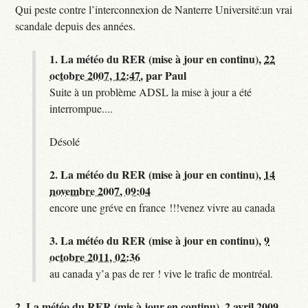
Qui peste contre l’interconnexion de Nanterre Université:un vrai
scandale depuis des années.
1.
La météo du RER (mise à jour en continu),
22
octobre 2007, 12:47
,
par
Paul
Suite à un problème ADSL la mise à jour a été
interrompue....
Désolé
2.
La météo du RER (mise à jour en continu),
14
novembre 2007, 09:04
encore une gréve en france !!!venez vivre au canada
3.
La météo du RER (mise à jour en continu),
9
octobre 2011, 02:36
au canada y’a pas de rer ! vive le trafic de montréal.
2.
La météo du RER (mis à jour en continu),
2 avril 2009,