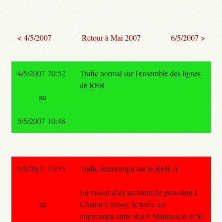
< 4/5/2007
Retour à Mai 2007
6/5/2007 >
4/5/2007 20:52
Trafic normal sur l'ensemble des lignes
de RER
au
5/5/2007 10:48
5/5/2007 10:53
Trafic interrompu sur le RER A
En raison d'un accident de personne à
au
Chatou Croissy, le trafic est
interrompu entre Rueil Malmaison et St