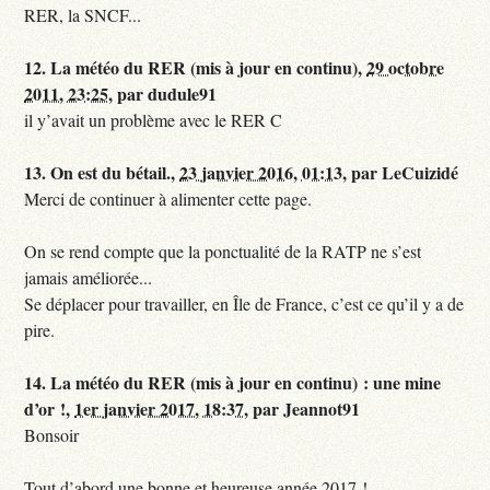
RER, la SNCF...
12.
La météo du RER (mis à jour en continu),
29 octobre
2011, 23:25
,
par
dudule91
il y’avait un problème avec le RER C
13.
On est du bétail.,
23 janvier 2016, 01:13
,
par
LeCuizidé
Merci de continuer à alimenter cette page.
On se rend compte que la ponctualité de la RATP ne s’est
jamais améliorée...
Se déplacer pour travailler, en Île de France, c’est ce qu’il y a de
pire.
14.
La météo du RER (mis à jour en continu) : une mine
d’or !,
1er janvier 2017, 18:37
,
par
Jeannot91
Bonsoir
Tout d’abord une bonne et heureuse année 2017 !