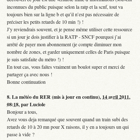
inconnues du public puisque selon la ratp et la scnf, tout va
toujours bien sur la ligne b et qu’il n’est pas nécessaire de
préciser les petits retards de 10 min !) !
J’y reviendrais souvent, et je pense même utiliser cette ressource
si un jour je dois justifier à la RATP - SNCF pourquoi j’ai
arrêté de payer mon abonnement (je compte diminuer mon
nombre de zones, et garder uniquement celles de Paris puisque
je suis satisfaite du métro !) !
En tout cas, vous faîtes vraiment un boulot super et merci de
partager ça avec nous !
Bonne continuation
8.
La météo du RER (mis à jour en continu),
14 avril 2011,
08:18
,
par
Luciole
Bonjour a tous,
Avez vous deja remarqué que souvent quand un train subi des
retards de 10 à 20 mn pour X raisons, il y en a toujours un qui
passe à vide ?