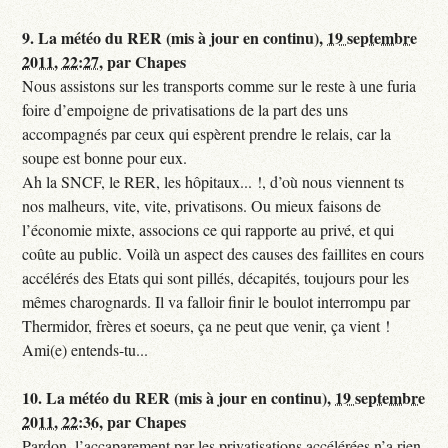
9.
La météo du RER (mis à jour en continu),
19 septembre
2011, 22:27
,
par
Chapes
Nous assistons sur les transports comme sur le reste à une furia
foire d’empoigne de privatisations de la part des uns
accompagnés par ceux qui espèrent prendre le relais, car la
soupe est bonne pour eux.
Ah la SNCF, le RER, les hôpitaux... !, d’où nous viennent ts
nos malheurs, vite, vite, privatisons. Ou mieux faisons de
l’économie mixte, associons ce qui rapporte au privé, et qui
coûte au public. Voilà un aspect des causes des faillites en cours
accélérés des Etats qui sont pillés, décapités, toujours pour les
mêmes charognards. Il va falloir finir le boulot interrompu par
Thermidor, frères et soeurs, ça ne peut que venir, ça vient !
Ami(e) entends-tu...
10.
La météo du RER (mis à jour en continu),
19 septembre
2011, 22:36
,
par
Chapes
Pardon, l’accaparement par les privatisations accélérées n’a rien