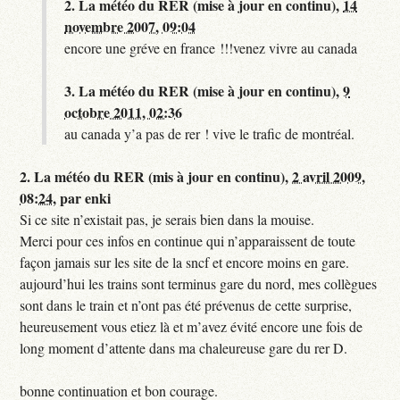
2.
La météo du RER (mise à jour en continu),
14
novembre 2007, 09:04
encore une gréve en france !!!venez vivre au canada
3.
La météo du RER (mise à jour en continu),
9
octobre 2011, 02:36
au canada y’a pas de rer ! vive le trafic de montréal.
2.
La météo du RER (mis à jour en continu),
2 avril 2009,
08:24
,
par
enki
Si ce site n’existait pas, je serais bien dans la mouise.
Merci pour ces infos en continue qui n’apparaissent de toute
façon jamais sur les site de la sncf et encore moins en gare.
aujourd’hui les trains sont terminus gare du nord, mes collègues
sont dans le train et n’ont pas été prévenus de cette surprise,
heureusement vous etiez là et m’avez évité encore une fois de
long moment d’attente dans ma chaleureuse gare du rer D.
bonne continuation et bon courage.