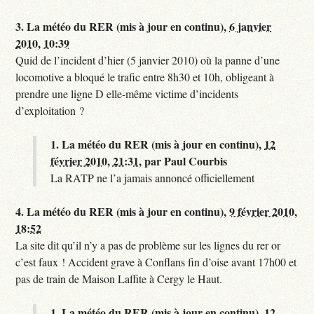
3.
La météo du RER (mis à jour en continu),
6 janvier
2010, 10:39
Quid de l’incident d’hier (5 janvier 2010) où la panne d’une
locomotive a bloqué le trafic entre 8h30 et 10h, obligeant à
prendre une ligne D elle-même victime d’incidents
d’exploitation ?
1.
La météo du RER (mis à jour en continu),
12
février 2010, 21:31
,
par
Paul Courbis
La RATP ne l’a jamais annoncé officiellement
4.
La météo du RER (mis à jour en continu),
9 février 2010,
18:52
La site dit qu’il n’y a pas de problème sur les lignes du rer or
c’est faux ! Accident grave à Conflans fin d’oise avant 17h00 et
pas de train de Maison Laffite à Cergy le Haut.
1.
La météo du RER (mis à jour en continu),
12