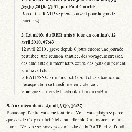
février 2010, 21:31
,
par
Paul Courbis
Ben oui, la RATP se prend souvent pour la grande
muette :-(
2.
La météo du RER (mis à jour en continu),
12
avril 2010, 07:43
12 avril 2010 , grève depuis 6 jours encore une journée
perturbée, une réunion annulée, des voyageurs stressés,
des étudiants qui ratent leurs cours, des gens qui perdent
leur travail etc..
la RATP/SNCF ( m^me pot !) vont elles attendre que
l’exaspération se transforme en violence ?
témoignez sur le site facebook « fan du rerB »
5.
Aux mécontents,
4 août 2010, 16:37
Beaucoup d’entre vous me font rire ! Vous vous plaignez parce
que ce site n’a pas affiché telle ou telle info à un moment ou un
autre... Nous ne sommes pas sur le site de la RATP ici, et l’outil