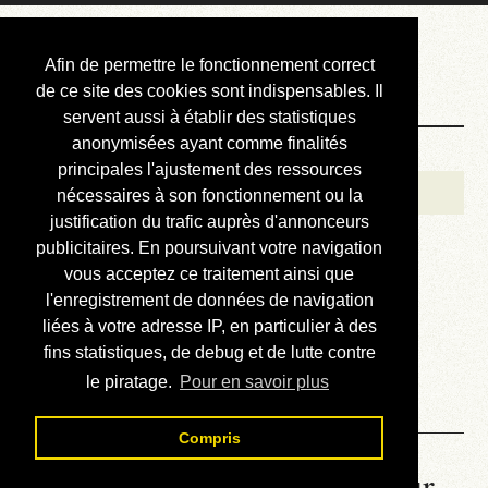
Courbis, « LE »
Afin de permettre le fonctionnement correct
Blog Officiel
de ce site des cookies sont indispensables. Il
servent aussi à établir des statistiques
anonymisées ayant comme finalités
Bienvenue
principales l'ajustement des ressources
Réalisations
nécessaires à son fonctionnement ou la
justification du trafic auprès d'annonceurs
Divers (et d’été)
publicitaires. En poursuivant votre navigation
vous acceptez ce traitement ainsi que
Annonces
l'enregistrement de données de navigation
Liens externes
liées à votre adresse IP, en particulier à des
fins statistiques, de debug et de lutte contre
Téléchargement
le piratage.
Pour en savoir plus
Contact
Compris
La météo du RER (mis à jour