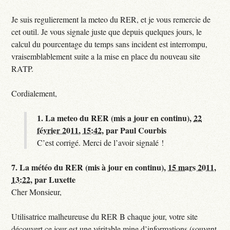
Je suis regulierement la meteo du RER, et je vous remercie de
cet outil. Je vous signale juste que depuis quelques jours, le
calcul du pourcentage du temps sans incident est interrompu,
vraisemblablement suite a la mise en place du nouveau site
RATP.
Cordialement,
1.
La meteo du RER (mis a jour en continu),
22
février 2011, 15:42
,
par
Paul Courbis
C’est corrigé. Merci de l’avoir signalé !
7.
La météo du RER (mis à jour en continu),
15 mars 2011,
13:22
,
par
Luxette
Cher Monsieur,
Utilisatrice malheureuse du RER B chaque jour, votre site
découvert ce jour est une véritable mine d’informations (souvent