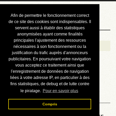
Courbis, « LE »
Afin de permettre le fonctionnement correct
Blog Officiel
de ce site des cookies sont indispensables. Il
servent aussi à établir des statistiques
anonymisées ayant comme finalités
Bienvenue
principales l'ajustement des ressources
Réalisations
nécessaires à son fonctionnement ou la
justification du trafic auprès d'annonceurs
Divers (et d’été)
publicitaires. En poursuivant votre navigation
vous acceptez ce traitement ainsi que
Annonces
l'enregistrement de données de navigation
Liens externes
liées à votre adresse IP, en particulier à des
fins statistiques, de debug et de lutte contre
Téléchargement
le piratage.
Pour en savoir plus
Contact
Compris
La météo du RER (mis à jour