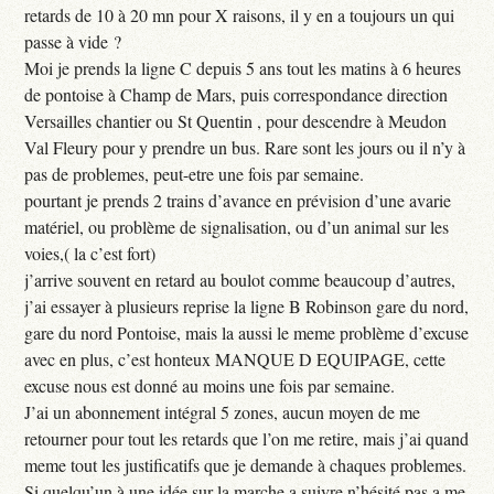
retards de 10 à 20 mn pour X raisons, il y en a toujours un qui
passe à vide ?
Moi je prends la ligne C depuis 5 ans tout les matins à 6 heures
de pontoise à Champ de Mars, puis correspondance direction
Versailles chantier ou St Quentin , pour descendre à Meudon
Val Fleury pour y prendre un bus. Rare sont les jours ou il n’y à
pas de problemes, peut-etre une fois par semaine.
pourtant je prends 2 trains d’avance en prévision d’une avarie
matériel, ou problème de signalisation, ou d’un animal sur les
voies,( la c’est fort)
j’arrive souvent en retard au boulot comme beaucoup d’autres,
j’ai essayer à plusieurs reprise la ligne B Robinson gare du nord,
gare du nord Pontoise, mais la aussi le meme problème d’excuse
avec en plus, c’est honteux MANQUE D EQUIPAGE, cette
excuse nous est donné au moins une fois par semaine.
J’ai un abonnement intégral 5 zones, aucun moyen de me
retourner pour tout les retards que l’on me retire, mais j’ai quand
meme tout les justificatifs que je demande à chaques problemes.
Si quelqu’un à une idée sur la marche a suivre n’hésité pas a me