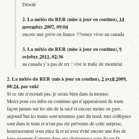
Désolé
2.
La météo du RER (mise à jour en continu),
14
novembre 2007, 09:04
encore une gréve en france !!!venez vivre au canada
3.
La météo du RER (mise à jour en continu),
9
octobre 2011, 02:36
au canada y’a pas de rer ! vive le trafic de montréal.
2.
La météo du RER (mis à jour en continu),
2 avril 2009,
08:24
,
par
enki
Si ce site n’existait pas, je serais bien dans la mouise.
Merci pour ces infos en continue qui n’apparaissent de toute
façon jamais sur les site de la sncf et encore moins en gare.
aujourd’hui les trains sont terminus gare du nord, mes collègues
sont dans le train et n’ont pas été prévenus de cette surprise,
heureusement vous etiez là et m’avez évité encore une fois de
long moment d’attente dans ma chaleureuse gare du rer D.