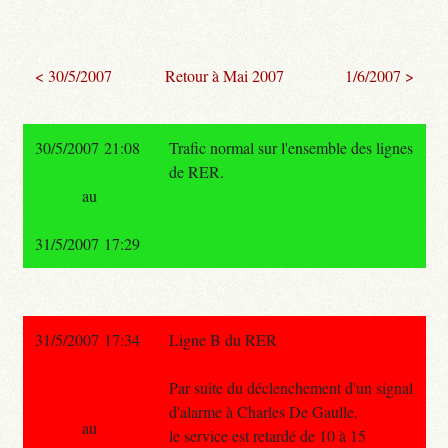
< 30/5/2007
Retour à Mai 2007
1/6/2007 >
30/5/2007 21:08
Trafic normal sur l'ensemble des lignes
de RER.
au
31/5/2007 17:29
31/5/2007 17:34
Ligne B du RER
Par suite du déclenchement d'un signal
d'alarme à Charles De Gaulle,
au
le service est retardé de 10 à 15