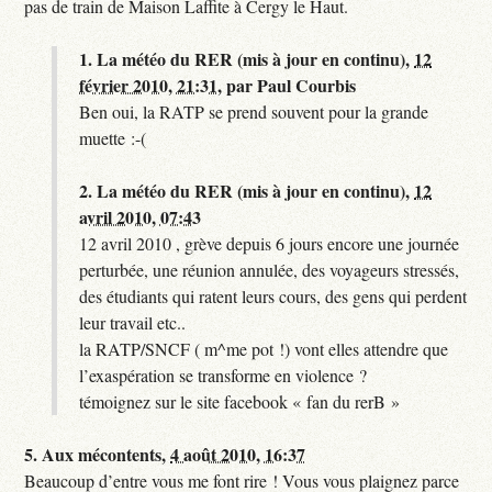
pas de train de Maison Laffite à Cergy le Haut.
1.
La météo du RER (mis à jour en continu),
12
février 2010, 21:31
,
par
Paul Courbis
Ben oui, la RATP se prend souvent pour la grande
muette :-(
2.
La météo du RER (mis à jour en continu),
12
avril 2010, 07:43
12 avril 2010 , grève depuis 6 jours encore une journée
perturbée, une réunion annulée, des voyageurs stressés,
des étudiants qui ratent leurs cours, des gens qui perdent
leur travail etc..
la RATP/SNCF ( m^me pot !) vont elles attendre que
l’exaspération se transforme en violence ?
témoignez sur le site facebook « fan du rerB »
5.
Aux mécontents,
4 août 2010, 16:37
Beaucoup d’entre vous me font rire ! Vous vous plaignez parce