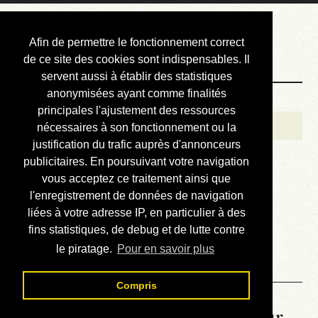
Courbis, « LE »
Afin de permettre le fonctionnement correct
Blog Officiel
de ce site des cookies sont indispensables. Il
servent aussi à établir des statistiques
anonymisées ayant comme finalités
Bienvenue
principales l'ajustement des ressources
Réalisations
nécessaires à son fonctionnement ou la
justification du trafic auprès d'annonceurs
Divers (et d’été)
publicitaires. En poursuivant votre navigation
vous acceptez ce traitement ainsi que
Annonces
l'enregistrement de données de navigation
Liens externes
liées à votre adresse IP, en particulier à des
fins statistiques, de debug et de lutte contre
Téléchargement
le piratage.
Pour en savoir plus
Contact
Compris
La météo du RER (mis à jour