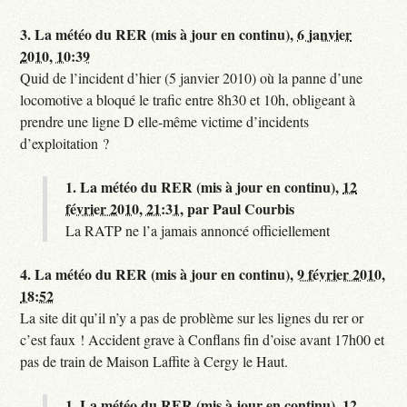
3.
La météo du RER (mis à jour en continu),
6 janvier
2010, 10:39
Quid de l’incident d’hier (5 janvier 2010) où la panne d’une
locomotive a bloqué le trafic entre 8h30 et 10h, obligeant à
prendre une ligne D elle-même victime d’incidents
d’exploitation ?
1.
La météo du RER (mis à jour en continu),
12
février 2010, 21:31
,
par
Paul Courbis
La RATP ne l’a jamais annoncé officiellement
4.
La météo du RER (mis à jour en continu),
9 février 2010,
18:52
La site dit qu’il n’y a pas de problème sur les lignes du rer or
c’est faux ! Accident grave à Conflans fin d’oise avant 17h00 et
pas de train de Maison Laffite à Cergy le Haut.
1.
La météo du RER (mis à jour en continu),
12