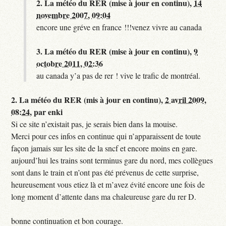
2.
La météo du RER (mise à jour en continu),
14
novembre 2007, 09:04
encore une gréve en france !!!venez vivre au canada
3.
La météo du RER (mise à jour en continu),
9
octobre 2011, 02:36
au canada y’a pas de rer ! vive le trafic de montréal.
2.
La météo du RER (mis à jour en continu),
2 avril 2009,
08:24
,
par
enki
Si ce site n’existait pas, je serais bien dans la mouise.
Merci pour ces infos en continue qui n’apparaissent de toute
façon jamais sur les site de la sncf et encore moins en gare.
aujourd’hui les trains sont terminus gare du nord, mes collègues
sont dans le train et n’ont pas été prévenus de cette surprise,
heureusement vous etiez là et m’avez évité encore une fois de
long moment d’attente dans ma chaleureuse gare du rer D.
bonne continuation et bon courage.