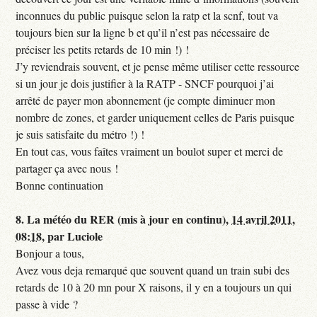
inconnues du public puisque selon la ratp et la scnf, tout va
toujours bien sur la ligne b et qu’il n’est pas nécessaire de
préciser les petits retards de 10 min !) !
J’y reviendrais souvent, et je pense même utiliser cette ressource
si un jour je dois justifier à la RATP - SNCF pourquoi j’ai
arrêté de payer mon abonnement (je compte diminuer mon
nombre de zones, et garder uniquement celles de Paris puisque
je suis satisfaite du métro !) !
En tout cas, vous faîtes vraiment un boulot super et merci de
partager ça avec nous !
Bonne continuation
8.
La météo du RER (mis à jour en continu),
14 avril 2011,
08:18
,
par
Luciole
Bonjour a tous,
Avez vous deja remarqué que souvent quand un train subi des
retards de 10 à 20 mn pour X raisons, il y en a toujours un qui
passe à vide ?