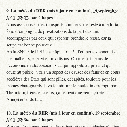
9.
La météo du RER (mis à jour en continu),
19 septembre
2011, 22:27
,
par
Chapes
Nous assistons sur les transports comme sur le reste à une furia
foire d’empoigne de privatisations de la part des uns
accompagnés par ceux qui espèrent prendre le relais, car la
soupe est bonne pour eux.
Ah la SNCF, le RER, les hôpitaux... !, d’où nous viennent ts
nos malheurs, vite, vite, privatisons. Ou mieux faisons de
l’économie mixte, associons ce qui rapporte au privé, et qui
coûte au public. Voilà un aspect des causes des faillites en cours
accélérés des Etats qui sont pillés, décapités, toujours pour les
mêmes charognards. Il va falloir finir le boulot interrompu par
Thermidor, frères et soeurs, ça ne peut que venir, ça vient !
Ami(e) entends-tu...
10.
La météo du RER (mis à jour en continu),
19 septembre
2011, 22:36
,
par
Chapes
Pardon, l’accaparement par les privatisations accélérées n’a rien