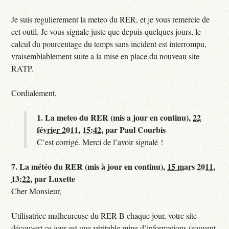
Je suis regulierement la meteo du RER, et je vous remercie de
cet outil. Je vous signale juste que depuis quelques jours, le
calcul du pourcentage du temps sans incident est interrompu,
vraisemblablement suite a la mise en place du nouveau site
RATP.
Cordialement,
1.
La meteo du RER (mis a jour en continu),
22
février 2011, 15:42
,
par
Paul Courbis
C’est corrigé. Merci de l’avoir signalé !
7.
La météo du RER (mis à jour en continu),
15 mars 2011,
13:22
,
par
Luxette
Cher Monsieur,
Utilisatrice malheureuse du RER B chaque jour, votre site
découvert ce jour est une véritable mine d’informations (souvent