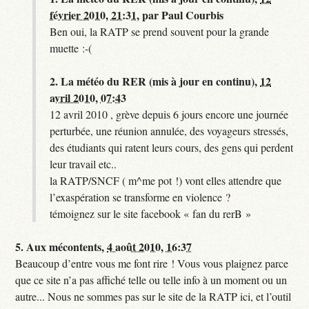
février 2010, 21:31
,
par
Paul Courbis
Ben oui, la RATP se prend souvent pour la grande
muette :-(
2.
La météo du RER (mis à jour en continu),
12
avril 2010, 07:43
12 avril 2010 , grève depuis 6 jours encore une journée
perturbée, une réunion annulée, des voyageurs stressés,
des étudiants qui ratent leurs cours, des gens qui perdent
leur travail etc..
la RATP/SNCF ( m^me pot !) vont elles attendre que
l’exaspération se transforme en violence ?
témoignez sur le site facebook « fan du rerB »
5.
Aux mécontents,
4 août 2010, 16:37
Beaucoup d’entre vous me font rire ! Vous vous plaignez parce
que ce site n’a pas affiché telle ou telle info à un moment ou un
autre... Nous ne sommes pas sur le site de la RATP ici, et l’outil