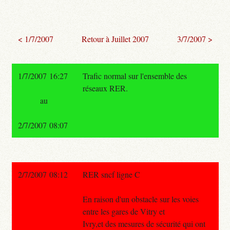
< 1/7/2007
Retour à Juillet 2007
3/7/2007 >
1/7/2007 16:27
Trafic normal sur l'ensemble des
réseaux RER.
au
2/7/2007 08:07
2/7/2007 08:12
RER sncf ligne C
En raison d'un obstacle sur les voies
entre les gares de Vitry et
Ivry,et des mesures de sécurité qui ont