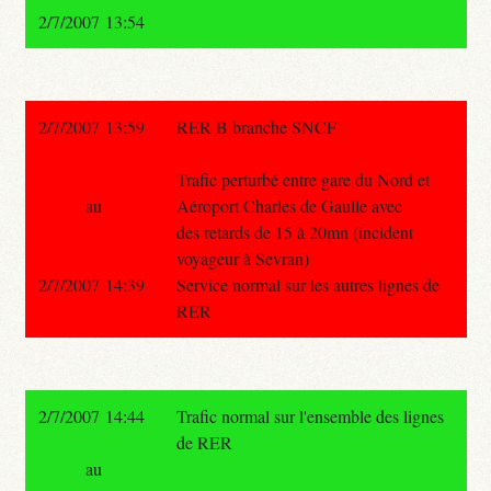
2/7/2007 13:54
2/7/2007 13:59
RER B branche SNCF
Trafic perturbé entre gare du Nord et
au
Aéroport Charles de Gaulle avec
des retards de 15 à 20mn (incident
voyageur à Sevran)
2/7/2007 14:39
Service normal sur les autres lignes de
RER
2/7/2007 14:44
Trafic normal sur l'ensemble des lignes
de RER
au