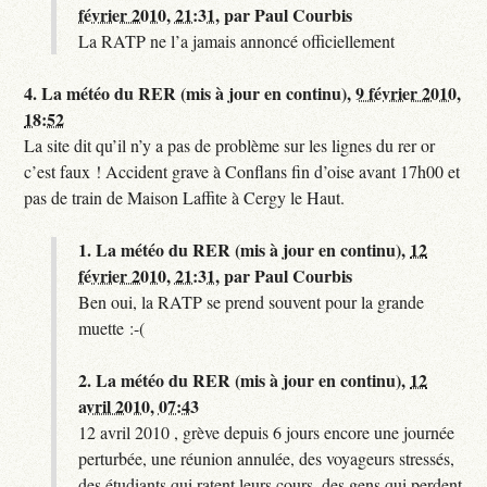
février 2010, 21:31
,
par
Paul Courbis
La RATP ne l’a jamais annoncé officiellement
4.
La météo du RER (mis à jour en continu),
9 février 2010,
18:52
La site dit qu’il n’y a pas de problème sur les lignes du rer or
c’est faux ! Accident grave à Conflans fin d’oise avant 17h00 et
pas de train de Maison Laffite à Cergy le Haut.
1.
La météo du RER (mis à jour en continu),
12
février 2010, 21:31
,
par
Paul Courbis
Ben oui, la RATP se prend souvent pour la grande
muette :-(
2.
La météo du RER (mis à jour en continu),
12
avril 2010, 07:43
12 avril 2010 , grève depuis 6 jours encore une journée
perturbée, une réunion annulée, des voyageurs stressés,
des étudiants qui ratent leurs cours, des gens qui perdent