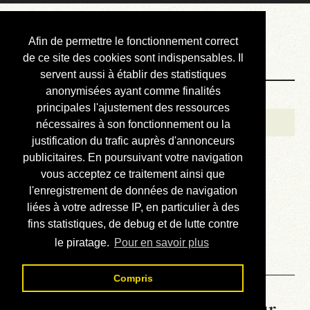
Courbis, « LE »
Afin de permettre le fonctionnement correct
Blog Officiel
de ce site des cookies sont indispensables. Il
servent aussi à établir des statistiques
anonymisées ayant comme finalités
Bienvenue
principales l'ajustement des ressources
Réalisations
nécessaires à son fonctionnement ou la
justification du trafic auprès d'annonceurs
Divers (et d’été)
publicitaires. En poursuivant votre navigation
vous acceptez ce traitement ainsi que
Annonces
l'enregistrement de données de navigation
Liens externes
liées à votre adresse IP, en particulier à des
fins statistiques, de debug et de lutte contre
Téléchargement
le piratage.
Pour en savoir plus
Contact
Compris
La météo du RER (mis à jour