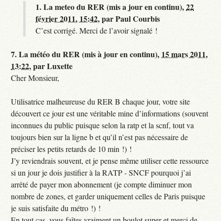
1.
La meteo du RER (mis a jour en continu),
22
février 2011, 15:42
,
par
Paul Courbis
C’est corrigé. Merci de l’avoir signalé !
7.
La météo du RER (mis à jour en continu),
15 mars 2011,
13:22
,
par
Luxette
Cher Monsieur,
Utilisatrice malheureuse du RER B chaque jour, votre site
découvert ce jour est une véritable mine d’informations (souvent
inconnues du public puisque selon la ratp et la scnf, tout va
toujours bien sur la ligne b et qu’il n’est pas nécessaire de
préciser les petits retards de 10 min !) !
J’y reviendrais souvent, et je pense même utiliser cette ressource
si un jour je dois justifier à la RATP - SNCF pourquoi j’ai
arrêté de payer mon abonnement (je compte diminuer mon
nombre de zones, et garder uniquement celles de Paris puisque
je suis satisfaite du métro !) !
En tout cas, vous faîtes vraiment un boulot super et merci de